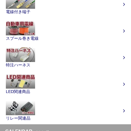
電線付き端子
スプール巻き電線
特注ハーネス
LED関連商品
リレー関連品