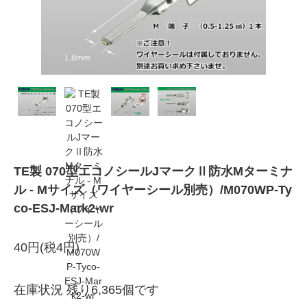
TE製 070型エコノシールJマークⅡ防水Mターミナ
ル - Mサイズ（ワイヤーシール別売）/M070WP-Ty
co-ESJ-Mark2-wr
40円(税4円)
在庫状況 残り6,365個です