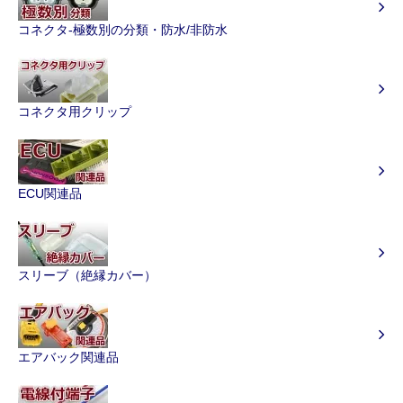
コネクタ-極数別の分類・防水/非防水
コネクタ用クリップ
ECU関連品
スリーブ（絶縁カバー）
エアバック関連品