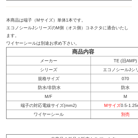
本商品は端子（Mサイズ）単体1本です。
エコノシールJシリーズのM側（オス側）コネクタに適合いたし
ます。
ワイヤーシールは別途お求め下さい。
商品内容
メーカー
TE (旧AMP)
シリーズ
エコノシールJシ
規格サイズ
070
防水/非防水
防水
M/F
M
端子の対応電線サイズ(mm2)
Mサイズ
0.5-1.2
ワイヤーシール
別売