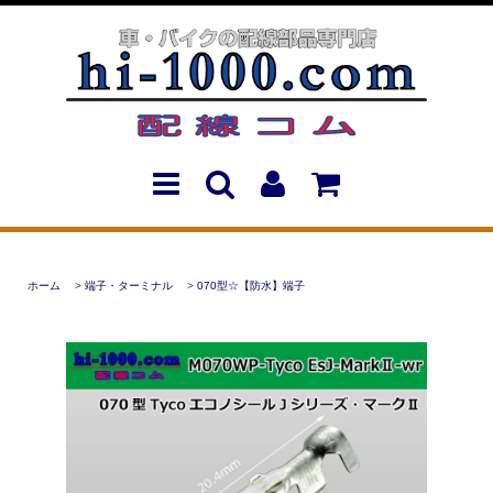
ホーム
>
端子・ターミナル
>
070型☆【防水】端子