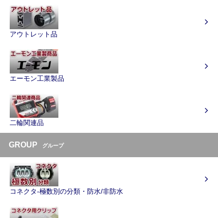
アウトレット品
エーモン工業製品
二輪関連品
GROUP
グループ
コネクタ-極数別の分類・防水/非防水