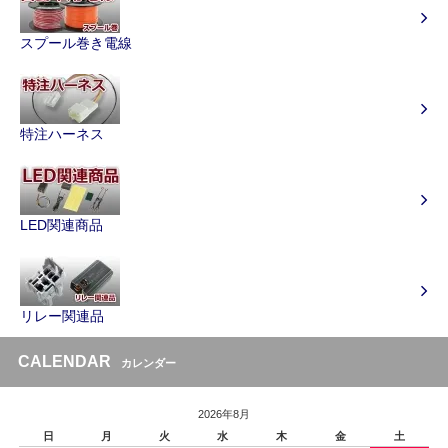
スプール巻き電線
特注ハーネス
LED関連商品
リレー関連品
CALENDAR
カレンダー
2026年8月
日
月
火
水
木
金
土