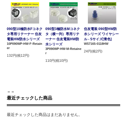
090型10極防水Fコネク
090型3極防水Mコネク
住友電装 090型HW防
タ専用リテーナー 住友
タ（横一列）専用リテ
水シリーズ ワイヤシー
電装HW防水シリーズ
ーナー 住友電装HW防
ル - Sサイズ[青色]
10P090WP-HW-F-Retain
WS7165-0118HW
水シリーズ
er
3P090WP-HW-M-Retaine
24円(税2円)
r
132円(税12円)
110円(税10円)
＝＝
最近チェックした商品
最近チェックした商品はまだありません。