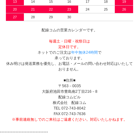
13
14
15
16
17
18
19
20
21
22
23
24
25
26
27
28
29
30
配線コムの営業カレンダーです。
毎週土・日曜・祝祭日は
定休日です。
ネットでのご注文は
年中無休24時間
で
承っております。
休み明けは発送業務を優先し、お電話・メールの問い合わせ対応はいたして
おりません。
■住所■
〒563－0035
大阪府池田市豊島南2丁目216－8
配線コムビル
株式会社 配線コム
TEL 072-743-8042
FAX 072-743-7636
※事前連絡無しでのご来社はご遠慮ください。対応いたしかねます。
-------------------------------