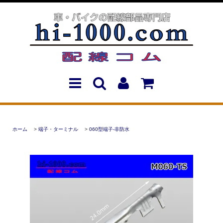
ホーム
>
端子・ターミナル
>
060型端子-非防水