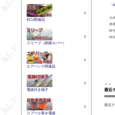
「
M
※AV1
ECU関連品
本商品
Mサイ
AV1
スリーブ（絶縁カバー）
エアバック関連品
＝＝
最近
電線付き端子
最近チ
スプール巻き電線