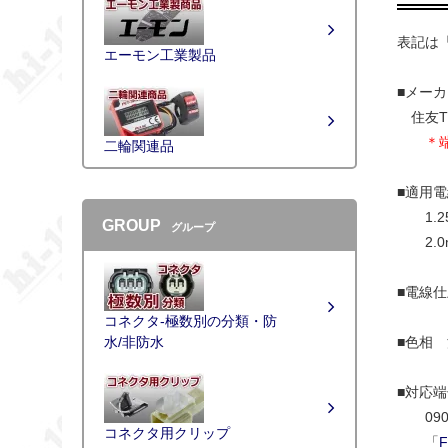
表記は
エーモン工業製品
■メーカ
住友T
＊
二輪関連品
■適用
1.25m
GROUP
グループ
2.0mm
■電線仕
コネクタ-極数別の分類・防
■色相
水/非防水
■対応
090
コネクタ用クリップ
「
F