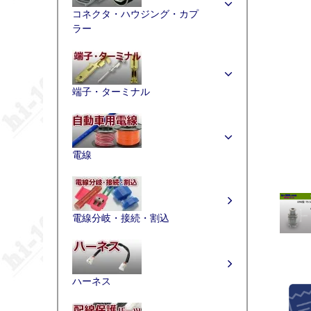
コネクタ・ハウジング・カプ
ラー
端子・ターミナル
電線
電線分岐・接続・割込
ハーネス