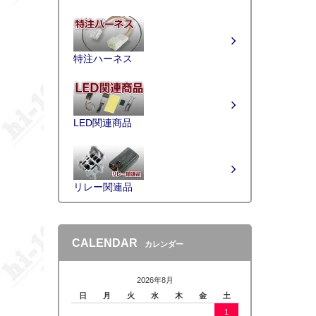
特注ハーネス
LED関連商品
リレー関連品
CALENDAR
カレンダー
2026年8月
日
月
火
水
木
金
土
1