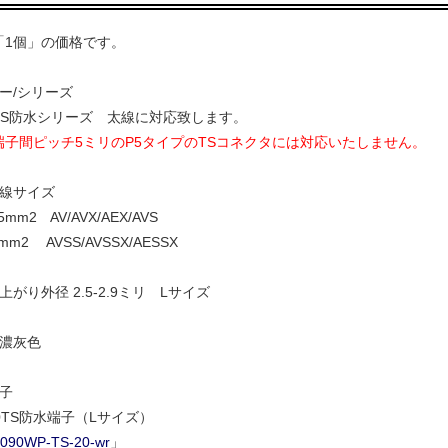
「1個」の価格です。
ー/シリーズ
S防水シリーズ 太線に対応致します。
端子間ピッチ5ミリのP5タイプのTSコネクタには対応いたしません。
電線サイズ
m2 AV/AVX/AEX/AVS
2 AVSS/AVSSX/AESSX
上がり外径 2.5-2.9ミリ Lサイズ
 濃灰色
端子
TS防水端子（Lサイズ）
090WP-TS-20-wr
」