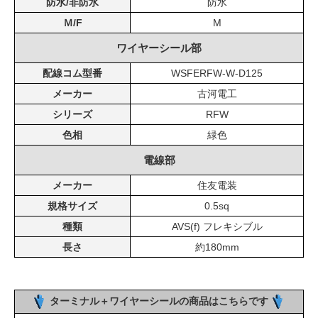
防水/非防水
防水
Ｍ/F
M
ワイヤーシール部
配線コム型番
WSFERFW-W-D125
メーカー
古河電工
シリーズ
RFW
色相
緑色
電線部
メーカー
住友電装
規格サイズ
0.5sq
種類
AVS(f) フレキシブル
長さ
約180mm
ターミナル＋ワイヤーシールの商品はこちらです