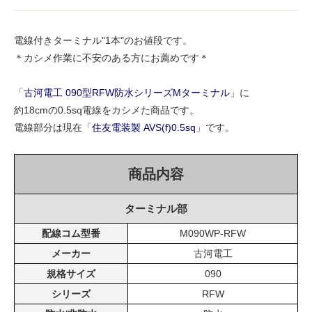
電線付きターミナル"1本"のお値段です。
＊カシメ作業に不安のある方にお薦めです＊
「
古河電工 090型RFW防水シリーズMターミナル
」に
約18cmの0.5sq電線をカシメた商品です。
電線部分は現在「
住友電装製 AVS(f)0.5sq
」です。
商品内容
ターミナル部
配線コム型番
M090WP-RFW
メーカー
古河電工
規格サイズ
090
シリーズ
RFW