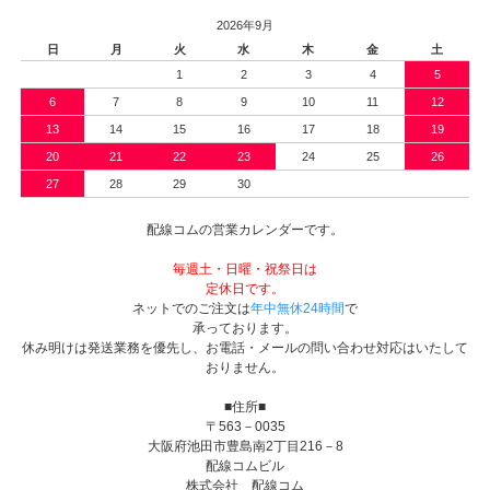
2026年9月
日
月
火
水
木
金
土
1
2
3
4
5
6
7
8
9
10
11
12
13
14
15
16
17
18
19
20
21
22
23
24
25
26
27
28
29
30
配線コムの営業カレンダーです。
毎週土・日曜・祝祭日は
定休日です。
ネットでのご注文は
年中無休24時間
で
承っております。
休み明けは発送業務を優先し、お電話・メールの問い合わせ対応はいたして
おりません。
■住所■
〒563－0035
大阪府池田市豊島南2丁目216－8
配線コムビル
株式会社 配線コム