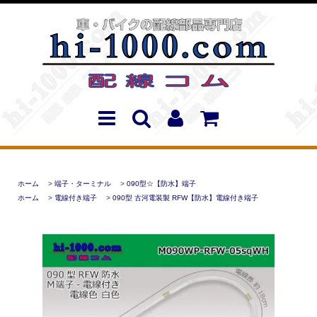
ホーム
>
端子・ターミナル
>
090型☆【防水】端子
ホーム
>
電線付き端子
>
090型 古河電装製 RFW【防水】電線付き端子