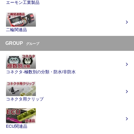
エーモン工業製品
二輪関連品
GROUP
グループ
コネクタ-極数別の分類・防水/非防水
コネクタ用クリップ
ECU関連品