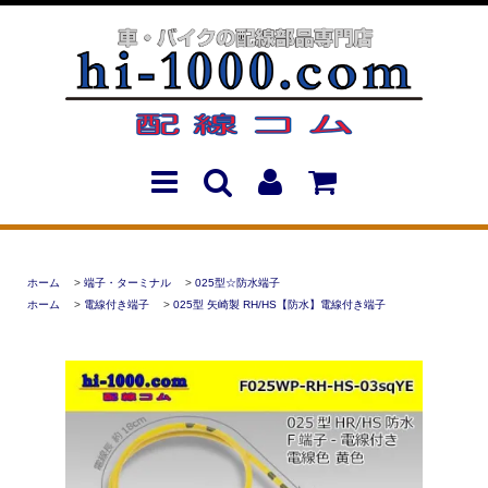
ホーム
>
端子・ターミナル
>
025型☆防水端子
ホーム
>
電線付き端子
>
025型 矢崎製 RH/HS【防水】電線付き端子