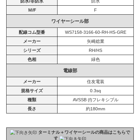
防水/非防水
防水
Ｍ/F
F
ワイヤーシール部
配線コム型番
WS7158-3166-60-RH-HS-GRE
メーカー
矢崎総業
シリーズ
RH/HS
色相
緑色
電線部
メーカー
住友電装
規格サイズ
0.3sq
種類
AVSSB (f)フレキシブル
長さ
約180mm
ターミナル＋ワイヤーシールの商品はこちらで
す