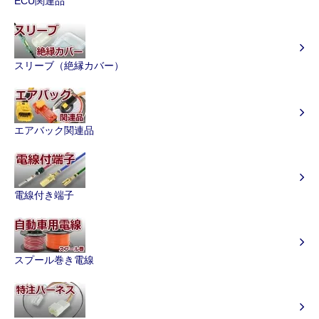
ECU関連品
スリーブ（絶縁カバー）
エアバック関連品
電線付き端子
スプール巻き電線