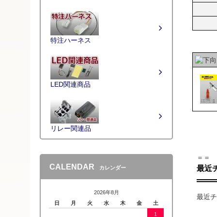
特注ハーネス
LED関連商品
リレー関連品
＝＝
CALENDAR
最近
カレンダー
2026年8月
最近チ
日
月
火
水
木
金
土
1