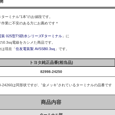
明
きターミナル"1本"のお値段です。
メ作業に不安のある方にお薦めです＊
装 025型TS防水シリーズFターミナル
」に
mの0.3sq電線をカシメた商品です。
分は現在「
住友電装製 AVSSB0.3sq
」です。
トヨタ純正品番(相当品)
82998-24250
98-24260は同形状ですが、”金メッキ”されているターミナルの品番です
商品内容
ターミナル部