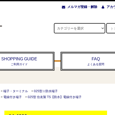
メルマガ登録・解除
アカ
SHOPPING GUIDE
FAQ
ご利用ガイド
よくある質問
>
端子・ターミナル
>
025型☆防水端子
>
電線付き端子
>
025型 住友製 TS【防水】電線付き端子