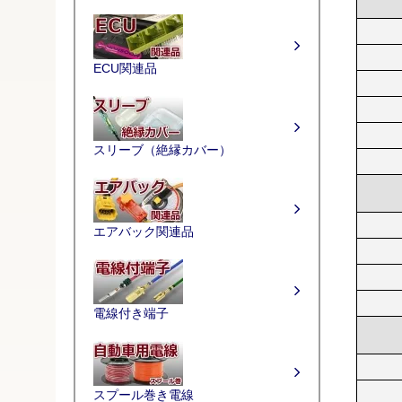
ECU関連品
スリーブ（絶縁カバー）
エアバック関連品
電線付き端子
スプール巻き電線