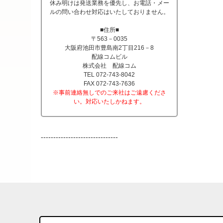
休み明けは発送業務を優先し、お電話・メー
ルの問い合わせ対応はいたしておりません。
■住所■
〒563－0035
大阪府池田市豊島南2丁目216－8
配線コムビル
株式会社 配線コム
TEL 072-743-8042
FAX 072-743-7636
※事前連絡無しでのご来社はご遠慮くださ
い。対応いたしかねます。
-------------------------------