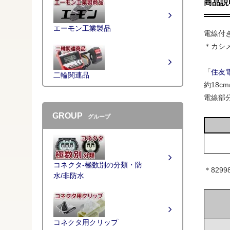
商品説
エーモン工業製品
電線付
＊カシ
「
住友電
二輪関連品
約18c
電線部
GROUP
グループ
コネクタ-極数別の分類・防
＊829
水/非防水
コネクタ用クリップ