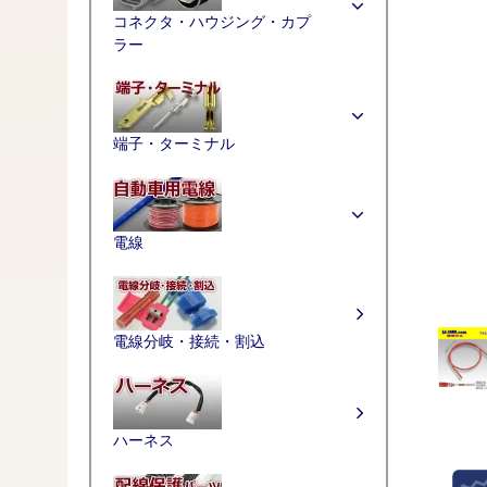
コネクタ・ハウジング・カプ
ラー
端子・ターミナル
電線
電線分岐・接続・割込
ハーネス