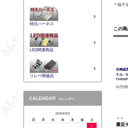
＊端子
特注ハーネス
この商
LED関連商品
矢崎総業
ナル -
リレー関連品
F040WP
41円(税
CALENDAR
カレンダー
2026年8月
＝＝
日
月
火
水
木
金
土
最近
1