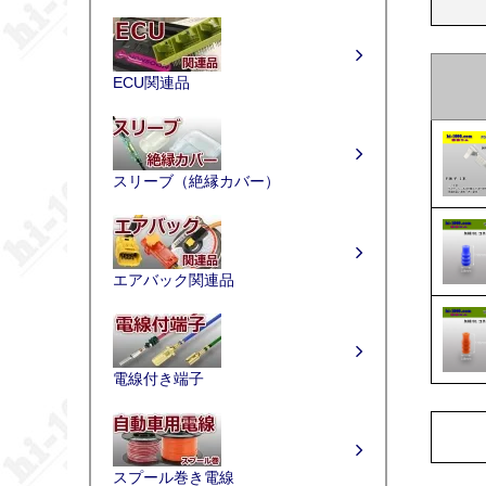
ECU関連品
スリーブ（絶縁カバー）
エアバック関連品
電線付き端子
スプール巻き電線