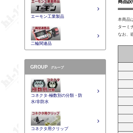
商品説
エーモン工業製品
本商品
ターミ
なお、
二輪関連品
GROUP
グループ
コネクタ-極数別の分類・防
水/非防水
コネクタ用クリップ