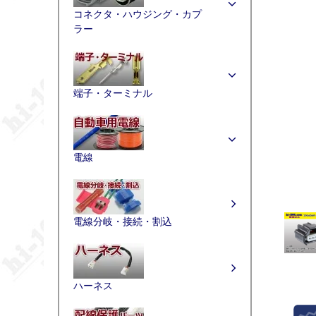
コネクタ・ハウジング・カプ
ラー
端子・ターミナル
電線
電線分岐・接続・割込
ハーネス