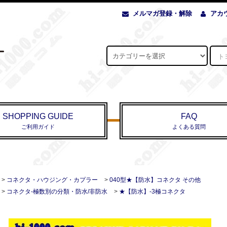
メルマガ登録・解除
アカ
SHOPPING GUIDE
FAQ
ご利用ガイド
よくある質問
>
コネクタ・ハウジング・カプラー
>
040型★【防水】コネクタ その他
>
コネクタ-極数別の分類・防水/非防水
>
★【防水】-3極コネクタ