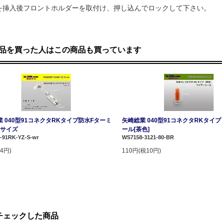
を挿入後フロントホルダーを取付け、押し込んでロックして下さい。
品を買った人はこの商品も買っています
 040型91コネクタRKタイプ防水Fターミ
矢崎総業 040型91コネクタRKタイ
 Sサイズ
ール[茶色]
-91RK-YZ-S-wr
WS7158-3121-80-BR
4円)
110円(税10円)
チェックした商品