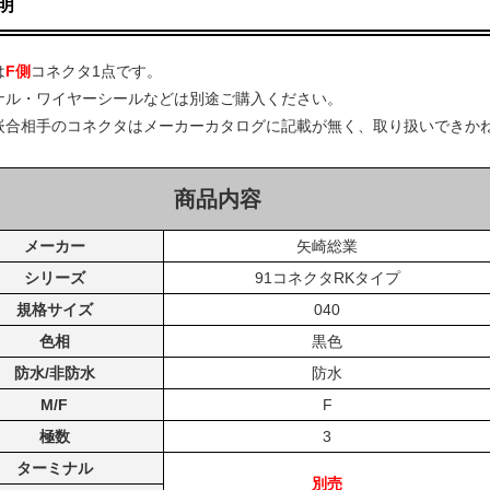
明
は
F側
コネクタ1点です。
ナル・ワイヤーシールなどは別途ご購入ください。
嵌合相手のコネクタはメーカーカタログに記載が無く、取り扱いできか
商品内容
メーカー
矢崎総業
シリーズ
91コネクタRKタイプ
規格サイズ
040
色相
黒色
防水/非防水
防水
M/F
F
極数
3
ターミナル
別売