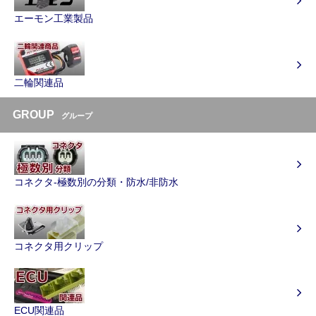
エーモン工業製品
二輪関連品
GROUP
グループ
コネクタ-極数別の分類・防水/非防水
コネクタ用クリップ
ECU関連品