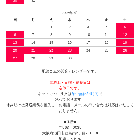
30
31
2026年9月
日
月
火
水
木
金
土
1
2
3
4
5
6
7
8
9
10
11
12
13
14
15
16
17
18
19
20
21
22
23
24
25
26
27
28
29
30
配線コムの営業カレンダーです。
毎週土・日曜・祝祭日は
定休日です。
ネットでのご注文は
年中無休24時間
で
承っております。
休み明けは発送業務を優先し、お電話・メールの問い合わせ対応はいたして
おりません。
■住所■
〒563－0035
大阪府池田市豊島南2丁目216－8
配線コムビル