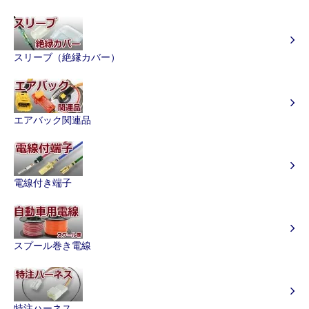
スリーブ（絶縁カバー）
エアバック関連品
電線付き端子
スプール巻き電線
特注ハーネス