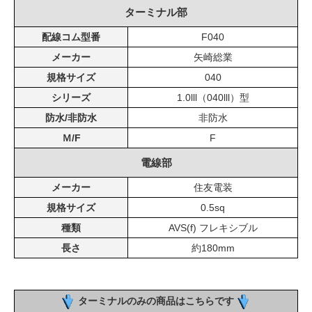
ターミナル部
配線コム型番
F040
メーカー
矢崎総業
規格サイズ
040
シリーズ
1.0lll（040lll）型
防水/非防水
非防水
Ｍ/F
F
電線部
メーカー
住友電装
規格サイズ
0.5sq
種類
AVS(f) フレキシブル
長さ
約180mm
ターミナルのみの商品はこちらです