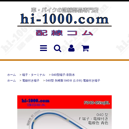
ホーム
>
端子・ターミナル
>
040型端子-非防水
ホーム
>
電線付き端子
>
040型 矢崎製 040Ⅲ (1.0Ⅲ) 電線付き端子