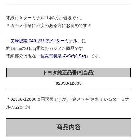
電線付きターミナル"1本"のお値段です。
＊カシメ作業に不安のある方にお薦めです＊
「
矢崎総業 040型非防水Fターミナル
」に
約18cmの0.5sq電線をカシメた商品です。
電線部分は現在「
住友電装製 AVS(f)0.5sq
」です。
トヨタ純正品番(相当品)
82998-12690
＊82998-12880は同形状ですが、”金メッキ”されているターミナ
ルの品番です
商品内容