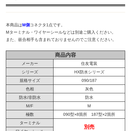
本商品は
M側
コネクタ1点です。
Mターミナル・ワイヤーシールなどは別途ご購入ください。
また、嵌合相手も含まれておりませんのでご注意ください。
商品内容
メーカー
住友電装
シリーズ
HX防水シリーズ
規格サイズ
090/187
色相
灰色
防水/非防水
防水
M/F
M
極数
090型×8箇所 187型×2箇所
ターミナル
別売