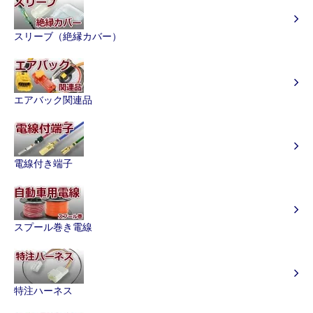
スリーブ（絶縁カバー）
エアバック関連品
電線付き端子
スプール巻き電線
特注ハーネス