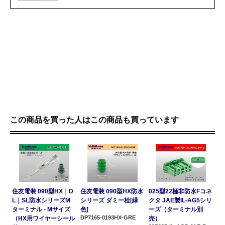
この商品を買った人はこの商品も買っています
住友電装 090型HX｜D
住友電装 090型HX防水
025型22極非防水Fコネ
L｜SL防水シリーズM
シリーズ ダミー栓[緑
クタ JAE製IL-AG5シリ
ターミナル - Mサイズ
色]
ーズ（ターミナル別
DP7165-0193HX-GRE
（HX用ワイヤーシール
売）