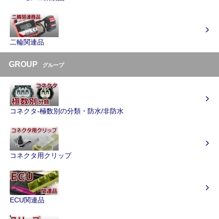
二輪関連品
GROUP
グループ
コネクタ-極数別の分類・防水/非防水
コネクタ用クリップ
ECU関連品