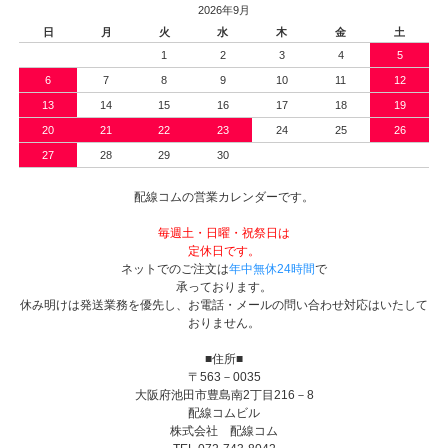
2026年9月
日
月
火
水
木
金
土
1
2
3
4
5
6
7
8
9
10
11
12
13
14
15
16
17
18
19
20
21
22
23
24
25
26
27
28
29
30
配線コムの営業カレンダーです。
毎週土・日曜・祝祭日は
定休日です。
ネットでのご注文は
年中無休24時間
で
承っております。
休み明けは発送業務を優先し、お電話・メールの問い合わせ対応はいたして
おりません。
■住所■
〒563－0035
大阪府池田市豊島南2丁目216－8
配線コムビル
株式会社 配線コム