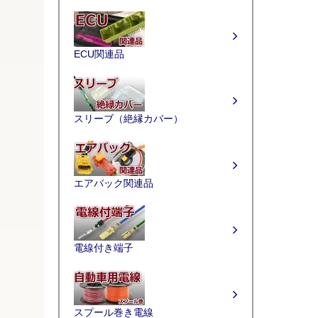
ECU関連品
スリーブ（絶縁カバー）
エアバック関連品
電線付き端子
スプール巻き電線