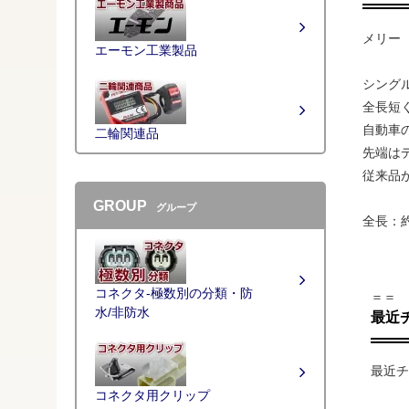
メリー 
エーモン工業製品
シング
全長短
自動車
二輪関連品
先端は
従来品
GROUP
グループ
全長：約
コネクタ-極数別の分類・防
＝＝
水/非防水
最近
最近チ
コネクタ用クリップ