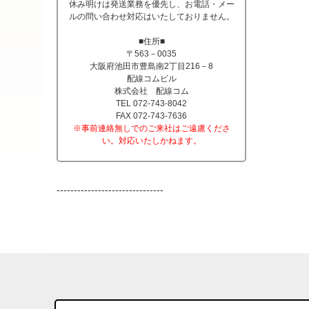
休み明けは発送業務を優先し、お電話・メー
ルの問い合わせ対応はいたしておりません。
■住所■
〒563－0035
大阪府池田市豊島南2丁目216－8
配線コムビル
株式会社 配線コム
TEL 072-743-8042
FAX 072-743-7636
※事前連絡無しでのご来社はご遠慮くださ
い。対応いたしかねます。
-------------------------------