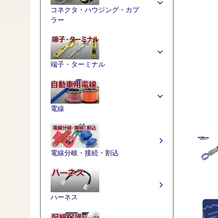
コネクタ・ハウジング・カプ
ラー
端子・ターミナル
電線
電線分岐・接続・割込
ハーネス