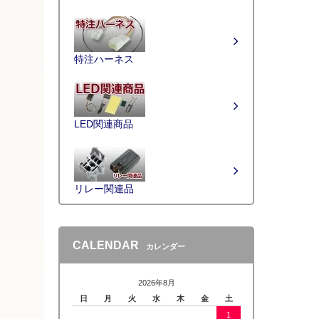
特注ハーネス
LED関連商品
リレー関連品
CALENDAR
カレンダー
2026年8月
日
月
火
水
木
金
土
1