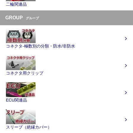
二輪関連品
GROUP
グループ
コネクタ-極数別の分類・防水/非防水
コネクタ用クリップ
ECU関連品
スリーブ（絶縁カバー）