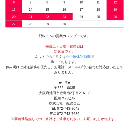
6
7
8
9
10
11
12
13
14
15
16
17
18
19
20
21
22
23
24
25
26
27
28
29
30
配線コムの営業カレンダーです。
毎週土・日曜・祝祭日は
定休日です。
ネットでのご注文は
年中無休24時間
で
承っております。
休み明けは発送業務を優先し、お電話・メールの問い合わせ対応はいたして
おりません。
■住所■
〒563－0035
大阪府池田市豊島南2丁目216－8
配線コムビル
株式会社 配線コム
TEL 072-743-8042
FAX 072-743-7636
※事前連絡無しでのご来社はご遠慮ください。対応いたしかねます。