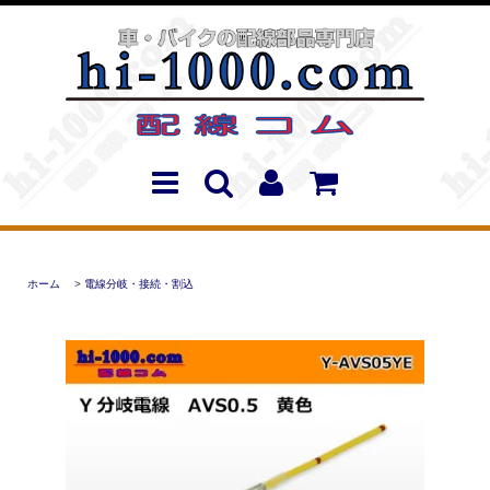
ホーム
>
電線分岐・接続・割込