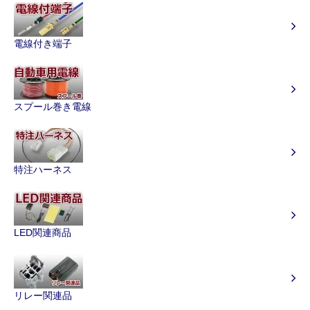
電線付き端子
スプール巻き電線
特注ハーネス
LED関連商品
リレー関連品