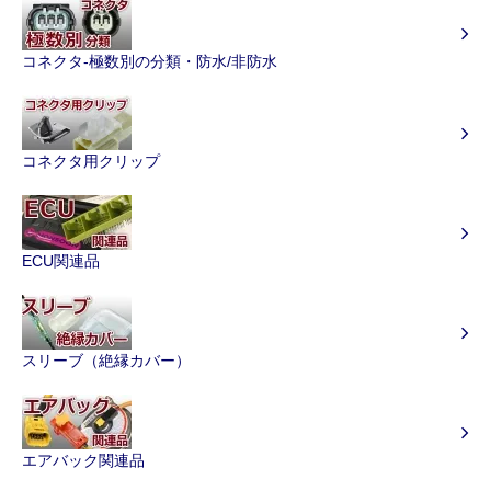
コネクタ-極数別の分類・防水/非防水
コネクタ用クリップ
ECU関連品
スリーブ（絶縁カバー）
エアバック関連品