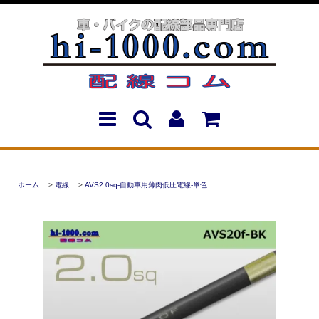
ホーム
>
電線
>
AVS2.0sq-自動車用薄肉低圧電線-単色