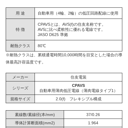
用 途
自動車用（4輪、2輪）の低圧回路配線に使用
CPAVSとは、AVS(f)の住友名称です。
特 徴
AVSに比べ柔軟性に優れる電線です。
JASO D625 準拠
耐熱クラス
80℃
※耐熱クラスは、累積通電時間10,000時間を目安とした場合の導
体最高許容温度です。
メーカー
住友電装
CPAVS
シリーズ
自動車用薄肉低圧電線（薄肉電線タイプ1）
規格サイズ
2.0(f) フレキシブル構成
素線数/素線径(本/mm)
37/0.26
導体計算断面積(mm2)
1.964