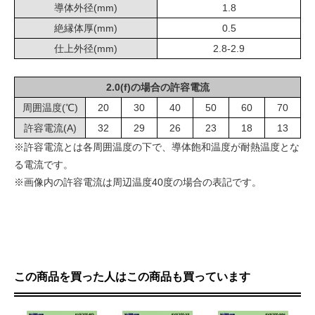
導体外径(mm)
1.8
絶縁体厚(mm)
0.5
仕上外径(mm)
2.8-2.9
2.0(f)の場合の許容電流
周囲温度(℃)
20
30
40
50
60
70
許容電流(A)
32
29
26
23
18
13
※許容電流とは各周囲温度の下で、導体飽和温度が耐熱温度とな
る電流です。
※画像内の許容電流は周辺温度40度の場合の表記です。
この商品を買った人はこの商品も買っています