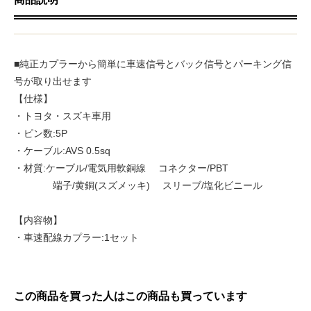
■純正カプラーから簡単に車速信号とバック信号とパーキング信
号が取り出せます
【仕様】
・トヨタ・スズキ車用
・ピン数:5P
・ケーブル:AVS 0.5sq
・材質:ケーブル/電気用軟銅線 コネクター/PBT
端子/黄銅(スズメッキ) スリーブ/塩化ビニール
【内容物】
・車速配線カプラー:1セット
この商品を買った人はこの商品も買っています