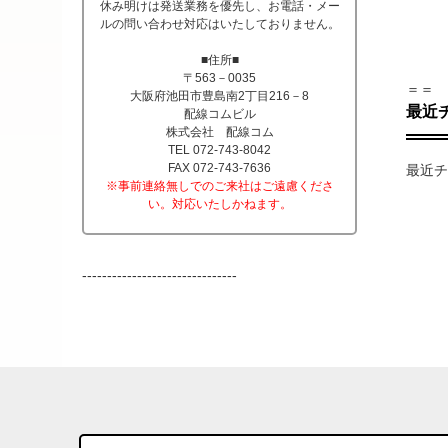
休み明けは発送業務を優先し、お電話・メー
ルの問い合わせ対応はいたしておりません。
■住所■
〒563－0035
＝＝
大阪府池田市豊島南2丁目216－8
最近
配線コムビル
株式会社 配線コム
TEL 072-743-8042
FAX 072-743-7636
最近チ
※事前連絡無しでのご来社はご遠慮くださ
い。対応いたしかねます。
-------------------------------