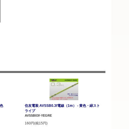
青色
住友電装 AVSSB0.3f電線（1m） - 黄色・緑スト
ライプ
AVSSB03f-YEGRE
160円(税15円)