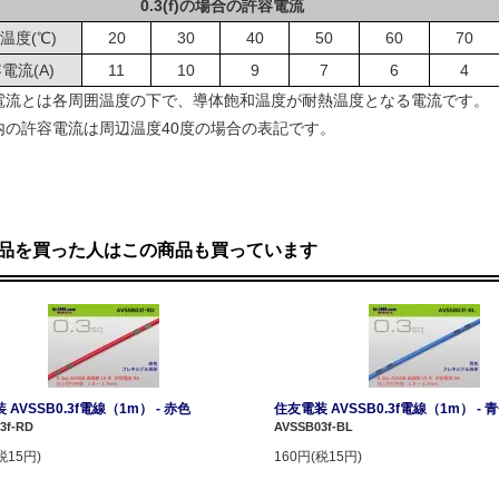
0.3(f)の場合の許容電流
温度(℃)
20
30
40
50
60
70
電流(A)
11
10
9
7
6
4
電流とは各周囲温度の下で、導体飽和温度が耐熱温度となる電流です。
内の許容電流は周辺温度40度の場合の表記です。
品を買った人はこの商品も買っています
 AVSSB0.3f電線（1m） - 赤色
住友電装 AVSSB0.3f電線（1m） - 
3f-RD
AVSSB03f-BL
税15円)
160円(税15円)