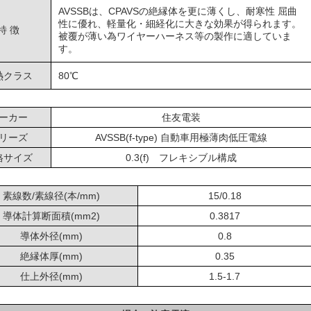
AVSSBは、CPAVSの絶縁体を更に薄くし、耐寒性 屈曲
性に優れ、軽量化・細経化に大きな効果が得られます。
特 徴
被覆が薄い為ワイヤーハーネス等の製作に適していま
す。
熱クラス
80℃
ーカー
住友電装
リーズ
AVSSB(f-type) 自動車用極薄肉低圧電線
格サイズ
0.3(f) フレキシブル構成
素線数/素線径(本/mm)
15/0.18
導体計算断面積(mm2)
0.3817
導体外径(mm)
0.8
絶縁体厚(mm)
0.35
仕上外径(mm)
1.5-1.7