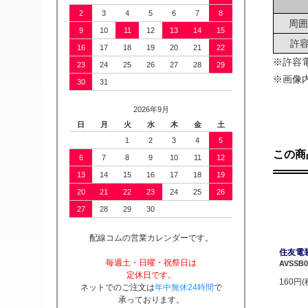
2
3
4
5
6
7
8
周囲
9
10
11
12
13
14
15
許容
16
17
18
19
20
21
22
※許容
23
24
25
26
27
28
29
※画像
30
31
2026年9月
日
月
火
水
木
金
土
1
2
3
4
5
この商
6
7
8
9
10
11
12
13
14
15
16
17
18
19
20
21
22
23
24
25
26
27
28
29
30
配線コムの営業カレンダーです。
住友電装
毎週土・日曜・祝祭日は
AVSSB0
定休日です。
160円(
ネットでのご注文は
年中無休24時間
で
承っております。