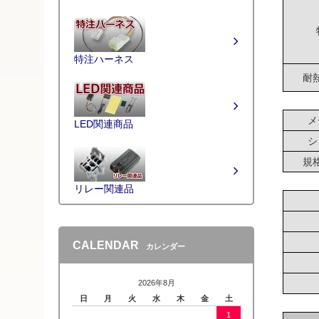
特注ハーネス
耐
メ
LED関連商品
シ
規
リレー関連品
CALENDAR
カレンダー
2026年8月
日
月
火
水
木
金
土
1