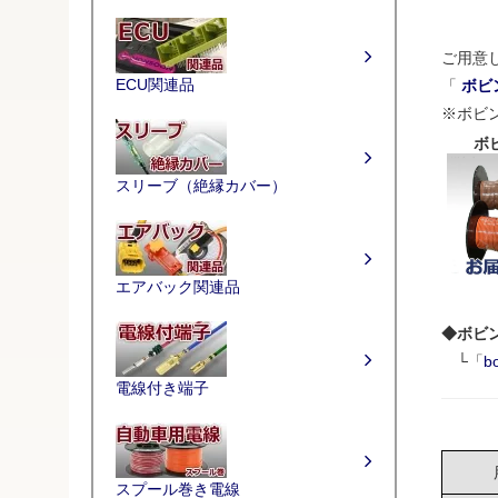
ご用意
ECU関連品
「
ボビ
※ボビ
ボ
スリーブ（絶縁カバー）
エアバック関連品
◆ボビ
└「
b
電線付き端子
スプール巻き電線