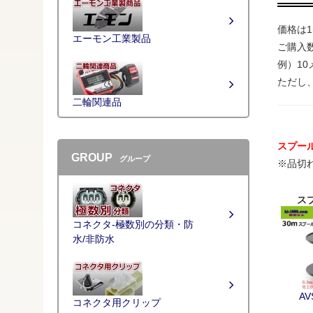
価格は
エーモン工業製品
ご購入
例）1
ただし、
二輪関連品
スプー
GROUP
グループ
※品切
ス
コネクタ-極数別の分類・防
水/非防水
AV
コネクタ用クリップ