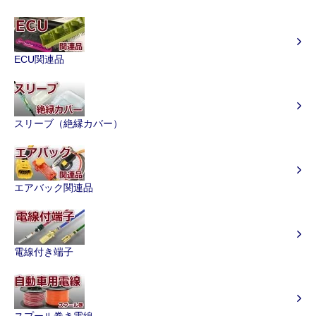
ECU関連品
スリーブ（絶縁カバー）
エアバック関連品
電線付き端子
スプール巻き電線