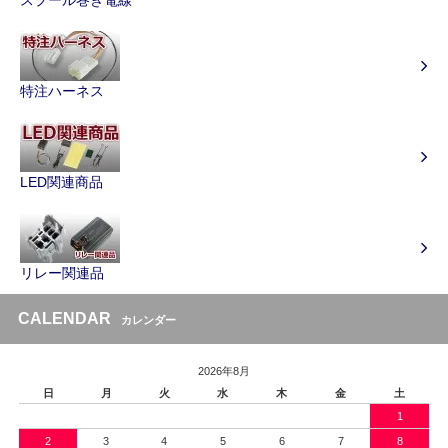
特注ハーネス
LED関連商品
リレー関連品
CALENDAR
カレンダー
2026年8月
日
月
火
水
木
金
土
1
2
3
4
5
6
7
8