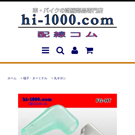
ホーム
>
端子・ターミナル
>
丸ギボシ