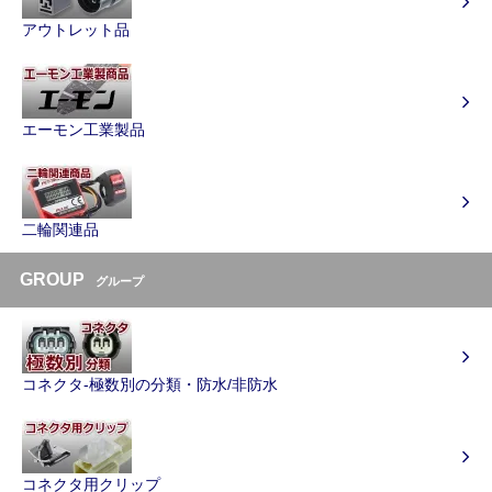
アウトレット品
エーモン工業製品
二輪関連品
GROUP
グループ
コネクタ-極数別の分類・防水/非防水
コネクタ用クリップ