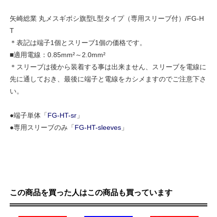
矢崎総業 丸メスギボシ旗型L型タイプ（専用スリーブ付）/FG-H
T
＊表記は端子1個とスリーブ1個の価格です。
■適用電線：0.85mm²～2.0mm²
＊スリーブは後から装着する事は出来ません、スリーブを電線に
先に通しておき、最後に端子と電線をカシメますのでご注意下さ
い。
●端子単体「
FG-HT-sr
」
●専用スリーブのみ「
FG-HT-sleeves
」
この商品を買った人はこの商品も買っています