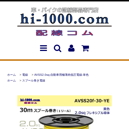
ホーム
>
電線
>
AVSS2.0sq-自動車用極薄肉低圧電線-単色
ホーム
>
スプール巻き電線