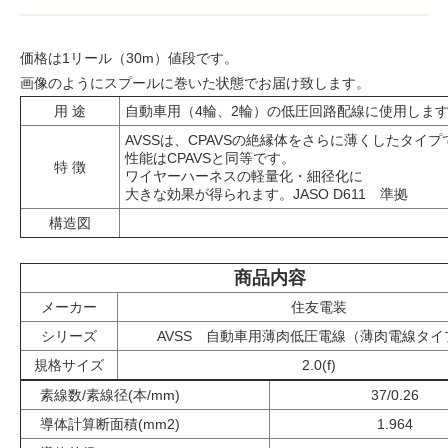
価格は1リール（30m）値段です。
画像のようにスプールに巻いた状態でお届け致します。
用 途
自動車用（4輪、2輪）の低圧回路配線に使用しま
AVSSは、CPAVSの絶縁体をさらに薄くしたタイプ
性能はCPAVSと同等です。
特 徴
ワイヤーハーネスの軽量化・細径化に
大きな効果が得られます。JASO D611 準拠
構造図
商品内容
メーカー
住友電装
シリーズ
AVSS 自動車用薄肉低圧電線（薄肉電線タイ
規格サイズ
2.0(f)
素線数/素線径(本/mm)
37/0.26
導体計算断面積(mm2)
1.964