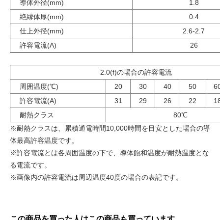
導体外径(mm)
1.8
絶縁体厚(mm)
0.4
仕上外径(mm)
2.6-2.7
許容電流(A)
26
2.0(f)の場合の許容電流
周囲温度(℃)
20
30
40
50
6
許容電流(A)
31
29
26
22
1
耐熱クラス
80℃
※耐熱クラスは、累積通電時間10,000時間を目安とした場合の導
体最高許容温度です。
※許容電流とは各周囲温度の下で、導体飽和温度が耐熱温度とな
る電流です。
※画像内の許容電流は周辺温度40度の場合の表記です。
この商品を買った人はこの商品も買っています