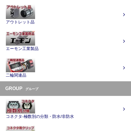
アウトレット品
エーモン工業製品
二輪関連品
GROUP
グループ
コネクタ-極数別の分類・防水/非防水