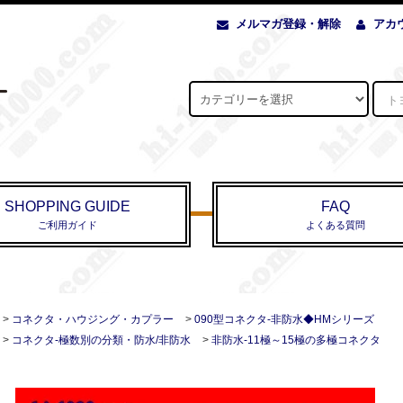
メルマガ登録・解除
アカ
SHOPPING GUIDE
FAQ
ご利用ガイド
よくある質問
>
コネクタ・ハウジング・カプラー
>
090型コネクタ-非防水◆HMシリーズ
>
コネクタ-極数別の分類・防水/非防水
>
非防水-11極～15極の多極コネクタ