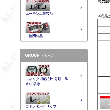
商品説
エーモン工業製品
本商品
二輪関連品
GROUP
グループ
コネクタ-極数別の分類・防
水/非防水
コネクタ用クリップ