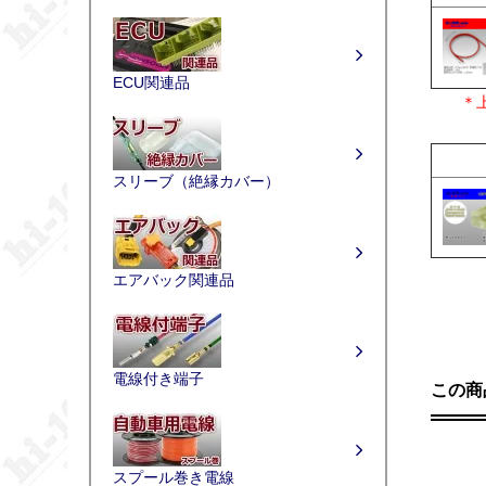
ECU関連品
＊
スリーブ（絶縁カバー）
エアバック関連品
電線付き端子
この商
スプール巻き電線