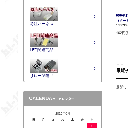
090型
（ター
特注ハーネス
13P090
462円(
LED関連商品
＝＝
最近
リレー関連品
最近チ
CALENDAR
カレンダー
2026年8月
日
月
火
水
木
金
土
1