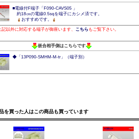
■電線付F端子「F090-CAVS05 」
約18㎝の電線0.5sqを端子にカシメ済です。
おすすめです。
上記以外に対応する端子が御座います、
こちら
もご覧下さい。
嵌合相手側はこちらです
◆「13P090-SMHM-M-tr」（端子別）
品を買った人はこの商品も買っています