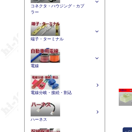
コネクタ・ハウジング・カプ
ラー
端子・ターミナル
電線
電線分岐・接続・割込
ハーネス