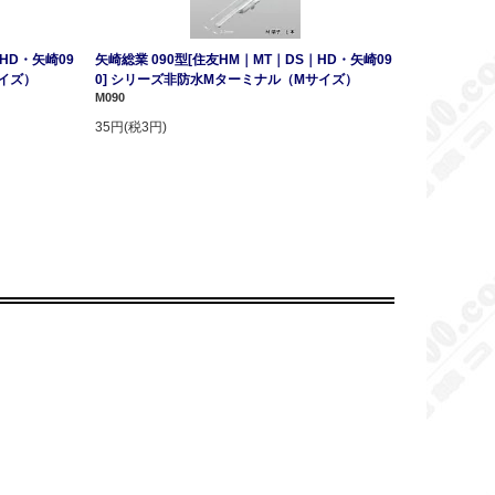
HD・矢崎09
矢崎総業 090型[住友HM｜MT｜DS｜HD・矢崎09
サイズ）
0] シリーズ非防水Mターミナル（Mサイズ）
M090
35円(税3円)