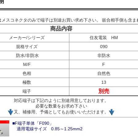
明
はメスコネクタのみで端子は別途お買い求め下さい。 嵌合相手側も含ま
商品内容
メーカー/シリーズ
住友電装 HM
規格サイズ
090
防水/非防水
非防水
M/F
F
色相
自然色
極数
13
別売
端子
対応端子は下記のように別途用意しております。
必要な数量をお求め下さい
又、補修用、予備としてもお使いいただけます。
■F端子単体「F090」
適用電線サイズ 0.85～1.25mm2