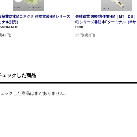
13極非防水Mコネクタ 住友電装HMシリーズ
矢崎総業 090型[住友HM｜MT｜DS｜
ミナル別売）
0] シリーズ非防水Fターミナル（M
-SMHM-M-tr
F090
税42円)
25円(税2円)
チェックした商品
ェックした商品はまだありません。