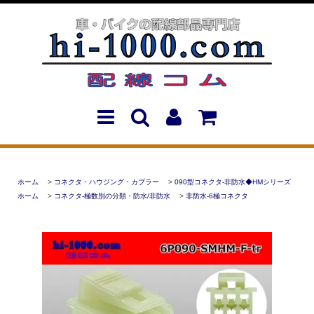
ホーム
>
コネクタ・ハウジング・カプラー
>
090型コネクタ-非防水◆HMシリーズ
ホーム
>
コネクタ-極数別の分類・防水/非防水
>
非防水-6極コネクタ