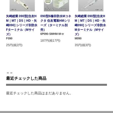
矢崎総業 090型[住友H
090型6極非防水Mコネ
矢崎総業 090型[住友H
M｜MT｜DS｜HD・矢
クタ 住友電装HMシリ
M｜MT｜DS｜HD・矢
崎090] シリーズ非防水
ーズ（ターミナル別
崎090] シリーズ非防水
Fターミナル（Mサイ
売）
Mターミナル（Mサイ
6P090-SMHM-M-tr
ズ）
ズ）
F090
M090
187円(税17円)
25円(税2円)
35円(税3円)
＝＝
最近チェックした商品
最近チェックした商品はまだありません。