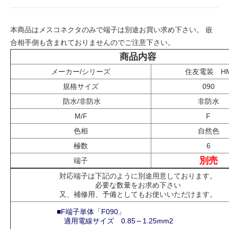
本商品はメスコネクタのみで端子は別途お買い求め下さい。 嵌
合相手側も含まれておりませんのでご注意下さい。
商品内容
メーカー/シリーズ
住友電装 H
規格サイズ
090
防水/非防水
非防水
M/F
F
色相
自然色
極数
6
別売
端子
対応端子は下記のように別途用意しております。
必要な数量をお求め下さい
又、補修用、予備としてもお使いいただけます。
■F端子単体「F090」
適用電線サイズ 0.85～1.25mm2