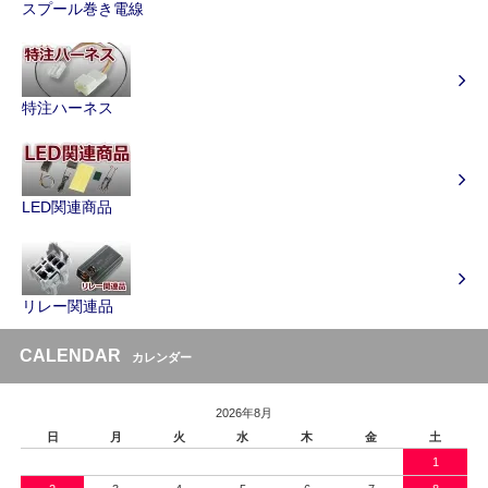
スプール巻き電線
特注ハーネス
LED関連商品
リレー関連品
CALENDAR
カレンダー
2026年8月
日
月
火
水
木
金
土
1