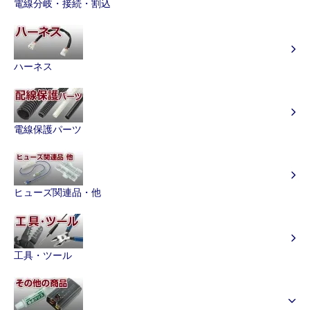
電線分岐・接続・割込
ハーネス
電線保護パーツ
ヒューズ関連品・他
工具・ツール