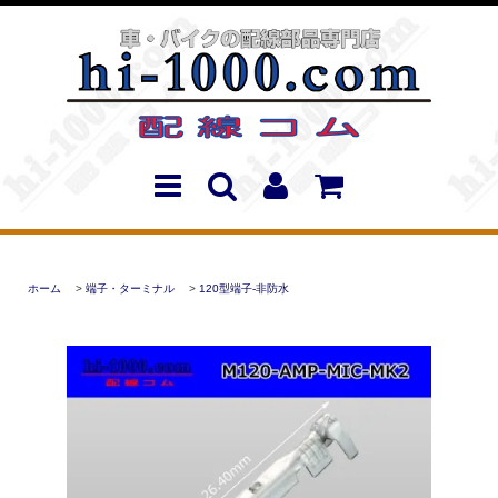
ホーム
>
端子・ターミナル
>
120型端子-非防水