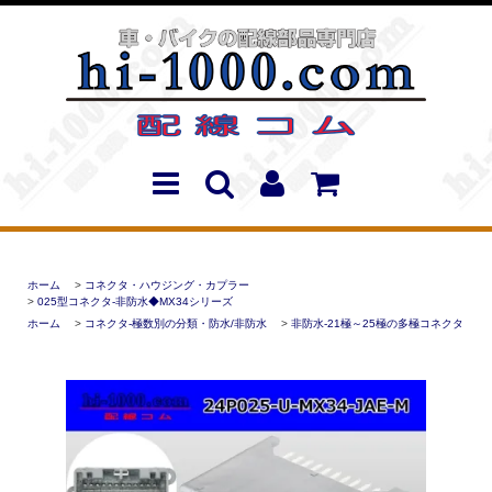
ホーム
>
コネクタ・ハウジング・カプラー
>
025型コネクタ-非防水◆MX34シリーズ
ホーム
>
コネクタ-極数別の分類・防水/非防水
>
非防水-21極～25極の多極コネクタ