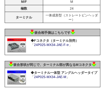
M/F
M
極数
24
一体成形型（ストレートピンヘッダ
ターミナル
ー）
嵌合相手側はこちらです
◆Fコネクタ（ターミナル別売）
「
24P025-MX34-JAE-F-tr
」
嵌合形状が同じで、ターミナル部が異なるMコネクタ
◆ターミナル一体型 アングルヘッダータイプ
「
24P025-MX34-JAE-M
」