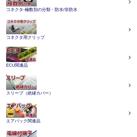
コネクタ-極数別の分類・防水/非防水
コネクタ用クリップ
ECU関連品
スリーブ（絶縁カバー）
エアバック関連品