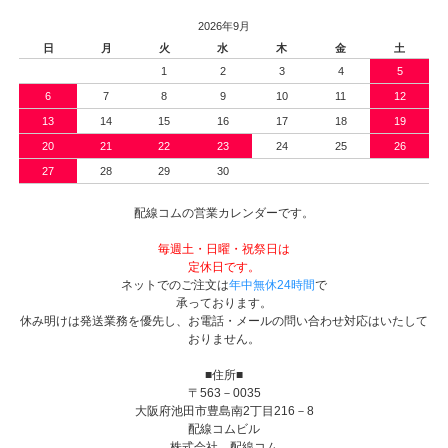
2026年9月
日
月
火
水
木
金
土
1
2
3
4
5
6
7
8
9
10
11
12
13
14
15
16
17
18
19
20
21
22
23
24
25
26
27
28
29
30
配線コムの営業カレンダーです。
毎週土・日曜・祝祭日は
定休日です。
ネットでのご注文は
年中無休24時間
で
承っております。
休み明けは発送業務を優先し、お電話・メールの問い合わせ対応はいたして
おりません。
■住所■
〒563－0035
大阪府池田市豊島南2丁目216－8
配線コムビル
株式会社 配線コム