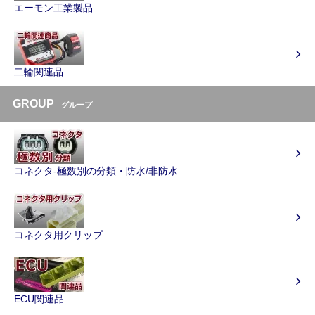
エーモン工業製品
二輪関連品
GROUP
グループ
コネクタ-極数別の分類・防水/非防水
コネクタ用クリップ
ECU関連品