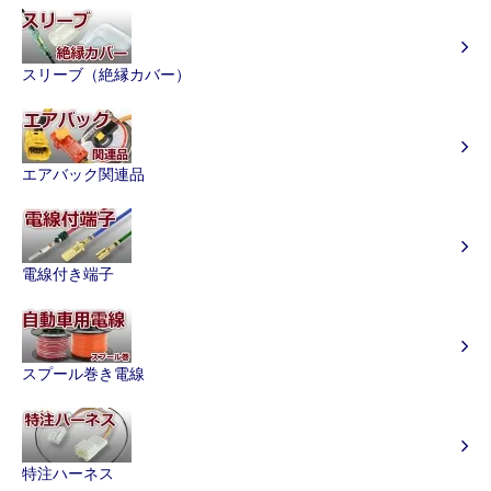
スリーブ（絶縁カバー）
エアバック関連品
電線付き端子
スプール巻き電線
特注ハーネス