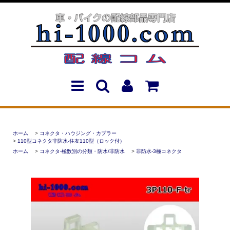
ホーム
>
コネクタ・ハウジング・カプラー
>
110型コネクタ非防水-住友110型（ロック付）
ホーム
>
コネクタ-極数別の分類・防水/非防水
>
非防水-3極コネクタ