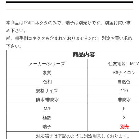
本商品はF側コネクタのみで、端子は別売りです。別途お買い求
め下さい。
尚、相手側コネクタも含まれておりませんので、別途お買い求め
下さい。
商品内容
メーカー/シリーズ
住友電装 MT
素質
66ナイロン
色相
自然色
規格サイズ
110
防水/非防水
非防水
M/F
F
極数
3
端子
別売
対応端子は下記のように別途用意しております。