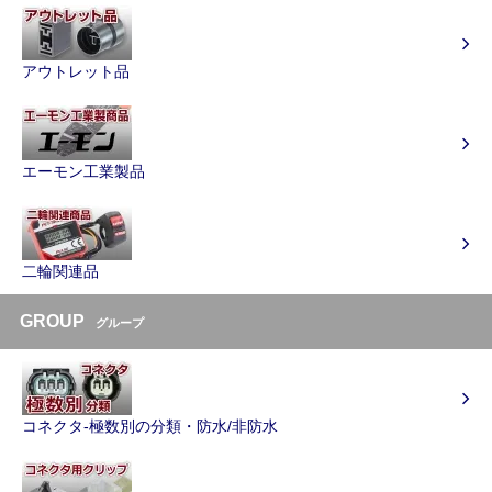
アウトレット品
エーモン工業製品
二輪関連品
GROUP
グループ
コネクタ-極数別の分類・防水/非防水