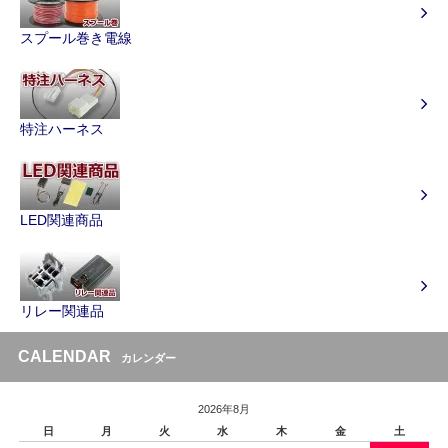
スプール巻き電線
特注ハーネス
LED関連商品
リレー関連品
CALENDAR
カレンダー
2026年8月
日
月
火
水
木
金
土