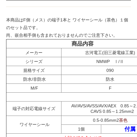
本商品はF側（メス）の端子1本と ワイヤーシール（茶色）１個
のセット品です。
尚、嵌合相手側も含まれておりませんのでご注意下さい。
商品内容
メーカー
古河電工(旧三菱電線工業)
シリーズ
NMWP Ⅰ/Ⅱ
規格サイズ
090
防水/非防水
防水
M/F
F
AV/AVS/AVSS/AVX/AEX 0.85～2
端子の対応電線サイズ
CAVS 0.85～1.25mm2
0.5-0.85mm2
茶色
ワイヤーシール
付属
1個