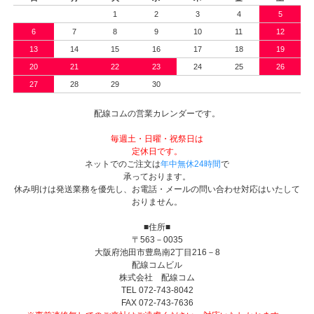
1
2
3
4
5
6
7
8
9
10
11
12
13
14
15
16
17
18
19
20
21
22
23
24
25
26
27
28
29
30
配線コムの営業カレンダーです。
毎週土・日曜・祝祭日は
定休日です。
ネットでのご注文は
年中無休24時間
で
承っております。
休み明けは発送業務を優先し、お電話・メールの問い合わせ対応はいたして
おりません。
■住所■
〒563－0035
大阪府池田市豊島南2丁目216－8
配線コムビル
株式会社 配線コム
TEL 072-743-8042
FAX 072-743-7636