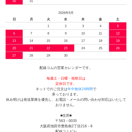
30
31
2026年9月
日
月
火
水
木
金
土
1
2
3
4
5
6
7
8
9
10
11
12
13
14
15
16
17
18
19
20
21
22
23
24
25
26
27
28
29
30
配線コムの営業カレンダーです。
毎週土・日曜・祝祭日は
定休日です。
ネットでのご注文は
年中無休24時間
で
承っております。
休み明けは発送業務を優先し、お電話・メールの問い合わせ対応はいたして
おりません。
■住所■
〒563－0035
大阪府池田市豊島南2丁目216－8
配線コムビル