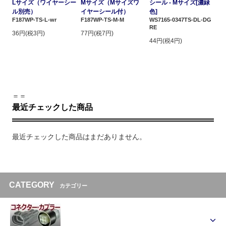
Lサイズ（ワイヤーシー
Mサイズ（Mサイズワ
シール - Mサイズ[濃緑
ル別売）
イヤーシール付）
色]
F187WP-TS-L-wr
F187WP-TS-M-M
WS7165-0347TS-DL-DG
RE
36円(税3円)
77円(税7円)
44円(税4円)
＝＝
最近チェックした商品
最近チェックした商品はまだありません。
CATEGORY
カテゴリー