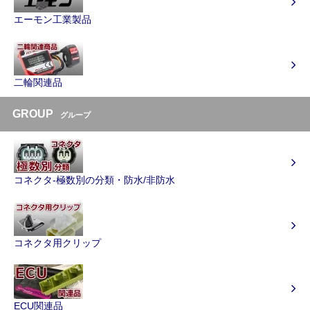
エーモン工業製品
二輪関連品
GROUP
グループ
コネクタ-極数別の分類・防水/非防水
コネクタ用クリップ
ECU関連品