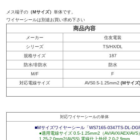
メス端子の
（Mサイズ）
単体です。
ワイヤーシールは別途お買い求め下さい
商品内容
メーカー
住友電装
シリーズ
TS/HX/DL
規格サイズ
187
防水/非防水
防水
M/F
F
対応電線サイズ
AVS0.5-1.25mm2
(Mサイズ
対応ワイヤーシールの単体
■Mサイズワイヤーシール「WS7165-0347TS-DL-DG
●適用電線サイズ 0.5-1.25mm2（AV/AVX/AEX/AVS
1.25-2.0mm2(AVSS) 電線仕上外径 2.0-2.9mm