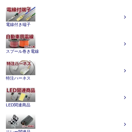
電線付き端子
スプール巻き電線
特注ハーネス
LED関連商品
リレー関連品