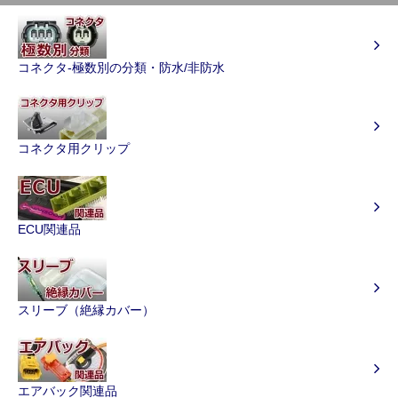
コネクタ-極数別の分類・防水/非防水
コネクタ用クリップ
ECU関連品
スリーブ（絶縁カバー）
エアバック関連品