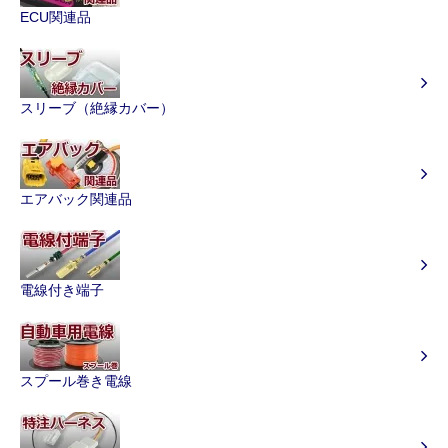
ECU関連品
スリーブ（絶縁カバー）
エアバック関連品
電線付き端子
スプール巻き電線