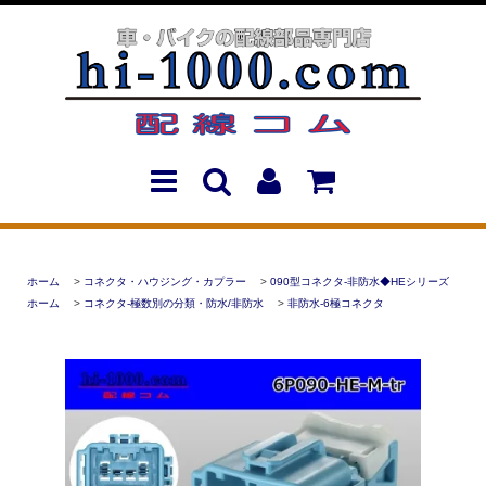
ホーム
>
コネクタ・ハウジング・カプラー
>
090型コネクタ-非防水◆HEシリーズ
ホーム
>
コネクタ-極数別の分類・防水/非防水
>
非防水-6極コネクタ