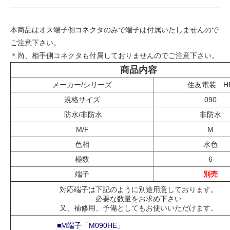
本商品はオス端子側コネクタのみで端子は付属いたしませんので
ご注意下さい。
＊尚、相手側コネクタも付属しておりませんのでご注意下さい。
商品内容
メーカー/シリーズ
住友電装 H
規格サイズ
090
防水/非防水
非防水
M/F
M
色相
水色
極数
6
端子
別売
対応端子は下記のように別途用意しております。
必要な数量をお求め下さい
又、補修用、予備としてもお使いいただけます。
■M端子「M090HE」