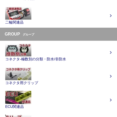
二輪関連品
GROUP
グループ
コネクタ-極数別の分類・防水/非防水
コネクタ用クリップ
ECU関連品