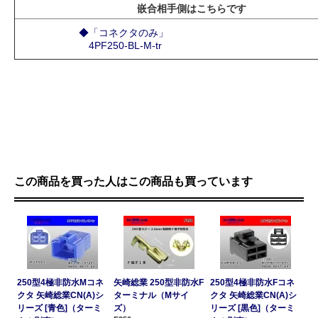
嵌合相手側はこちらです
◆「コネクタのみ」
4PF250-BL-M-tr
この商品を買った人はこの商品も買っています
250型4極非防水Mコネ
矢崎総業 250型非防水F
250型4極非防水Fコネ
クタ 矢崎総業CN(A)シ
ターミナル（Mサイ
クタ 矢崎総業CN(A)シ
リーズ [青色]（ターミ
ズ）
リーズ [黒色]（ターミ