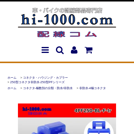
ホーム
>
コネクタ・ハウジング・カプラー
>
250型コネクタ非防水-250型PFシリーズ
ホーム
>
コネクタ-極数別の分類・防水/非防水
>
非防水-4極コネクタ