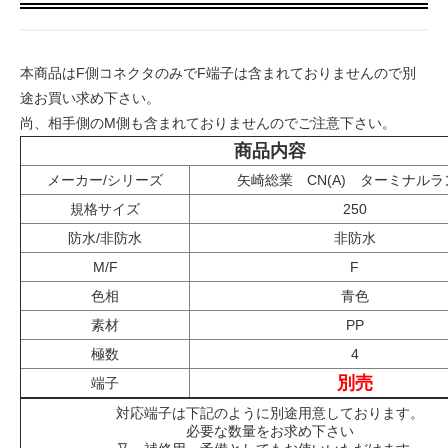
本商品はF側コネクタのみでF端子は含まれておりませんので別
途お買い求め下さい。
尚、相手側のM側も含まれておりませんのでご注意下さい。
商品内容
メーカー/シリーズ
矢崎総業 CN(A) ターミナルラ
規格サイズ
250
防水/非防水
非防水
M/F
F
色相
青色
素材
PP
極数
4
別売
端子
対応端子は下記のように別途用意しております。
必要な数量をお求め下さい