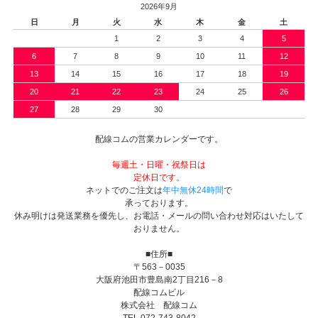
2026年9月
日
月
火
水
木
金
土
1
2
3
4
5
6
7
8
9
10
11
12
13
14
15
16
17
18
19
20
21
22
23
24
25
26
27
28
29
30
配線コムの営業カレンダーです。
毎週土・日曜・祝祭日は
定休日です。
ネットでのご注文は
年中無休24時間
で
承っております。
休み明けは発送業務を優先し、お電話・メールの問い合わせ対応はいたして
おりません。
■住所■
〒563－0035
大阪府池田市豊島南2丁目216－8
配線コムビル
株式会社 配線コム
TEL 072-743-8042