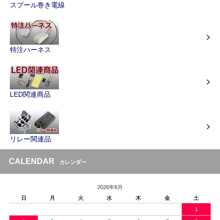
スプール巻き電線
特注ハーネス
LED関連商品
リレー関連品
CALENDAR
カレンダー
2026年8月
日
月
火
水
木
金
土
1