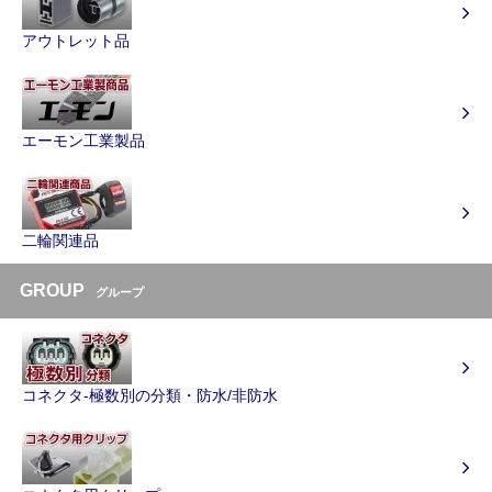
アウトレット品
エーモン工業製品
二輪関連品
GROUP
グループ
コネクタ-極数別の分類・防水/非防水