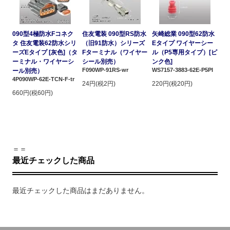
090型4極防水Fコネク
住友電装 090型RS防水
矢崎総業 090型62防水
タ 住友電装62防水シリ
（旧91防水）シリーズ
Eタイプ ワイヤーシー
ーズEタイプ [灰色]（タ
Fターミナル（ワイヤー
ル（P5専用タイプ）[ピ
ーミナル・ワイヤーシ
シール別売）
ンク色]
F090WP-91RS-wr
WS7157-3883-62E-P5PI
ール別売）
4P090WP-62E-TCN-F-tr
24円(税2円)
220円(税20円)
660円(税60円)
＝＝
最近チェックした商品
最近チェックした商品はまだありません。