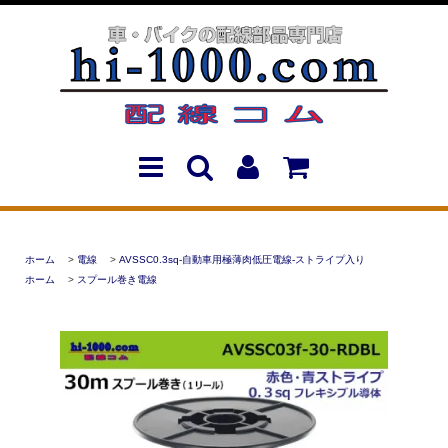
ホーム
>
電線
>
AVSSC0.3sq-自動車用極薄肉低圧電線-ストライプ入り
ホーム
>
スプール巻き電線