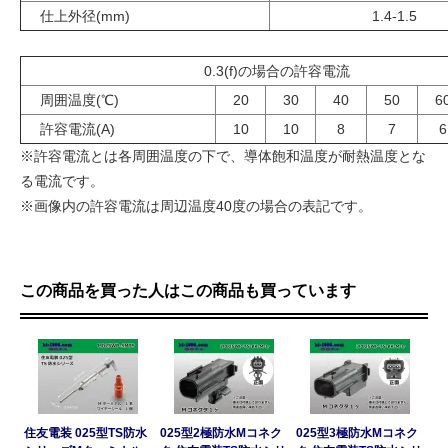
仕上外径(mm)
1.4-1.5
0.3(f)の場合の許容電流
周囲温度(℃)
20
30
40
50
6
許容電流(A)
10
10
8
7
6
※許容電流とは各周囲温度の下で、導体飽和温度が耐熱温度とな
る電流です。
※画像内の許容電流は周辺温度40度の場合の表記です。
この商品を買った人はこの商品も買っています
住友電装 025型TS防水
025型2極防水Mコネク
025型3極防水Mコネク