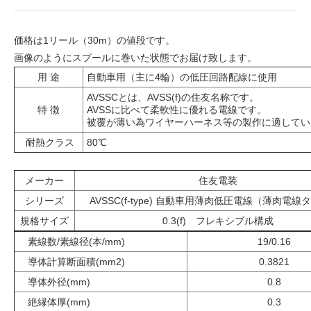
価格は1リール（30m）の値段です。
画像のようにスプールに巻いた状態でお届け致します。
用 途
自動車用（主に4輪）の低圧回路配線に使用
AVSSCとは、AVSS(f)の住友名称です。
特 徴
AVSSに比べて柔軟性に優れる電線です。
被覆が薄い為ワイヤーハーネス等の製作に適してい
耐熱クラス
80℃
メーカー
住友電装
シリーズ
AVSSC(f-type) 自動車用薄肉低圧電線（薄肉電線
規格サイズ
0.3(f) フレキシブル構成
素線数/素線径(本/mm)
19/0.16
導体計算断面積(mm2)
0.3821
導体外径(mm)
0.8
絶縁体厚(mm)
0.3