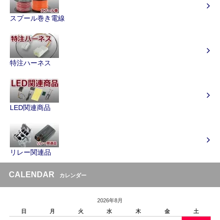
スプール巻き電線
特注ハーネス
LED関連商品
リレー関連品
CALENDAR
カレンダー
2026年8月
日
月
火
水
木
金
土