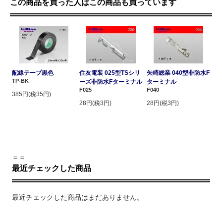
この商品を買った人はこの商品も買っています
配線テープ黒色
住友電装 025型TSシリ
矢崎総業 040型非防水F
TP-BK
ーズ非防水Fターミナル
ターミナル
F025
F040
385円(税35円)
28円(税3円)
28円(税3円)
＝＝
最近チェックした商品
最近チェックした商品はまだありません。