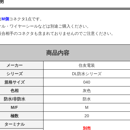
明
は
M側
コネクタ1点です。
ナル・ワイヤーシールなどは別途ご購入ください。
嵌合相手のコネクタも含まれておりませんのでご注意ください。
商品内容
メーカー
住友電装
シリーズ
DL防水シリーズ
規格サイズ
040
色相
灰色
防水/非防水
防水
M/F
M
極数
20
ターミナル
別売