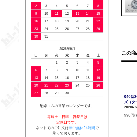
2
3
4
5
6
7
8
9
10
11
12
13
14
15
16
17
18
19
20
21
22
23
24
25
26
27
28
29
30
31
2026年9月
この商
日
月
火
水
木
金
土
1
2
3
4
5
6
7
8
9
10
11
12
13
14
15
16
17
18
19
20
21
22
23
24
25
26
27
28
29
30
040型
ズ（タ
配線コムの営業カレンダーです。
20P040W
990円(
毎週土・日曜・祝祭日は
定休日です。
ネットでのご注文は
年中無休24時間
で
承っております。