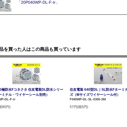
「
20P040WP-DL-F-tr
」
品を買った人はこの商品も買っています
20極防水Fコネクタ 住友電装DL防水シリー
住友電装 040型DL｜SL防水Fターミナ
ーミナル・ワイヤーシール別売）
ズ（Mサイズワイヤーシール付）
P-DL-F-tr
F040WP-DL-SL-0305-SM
税90円)
57円(税5円)