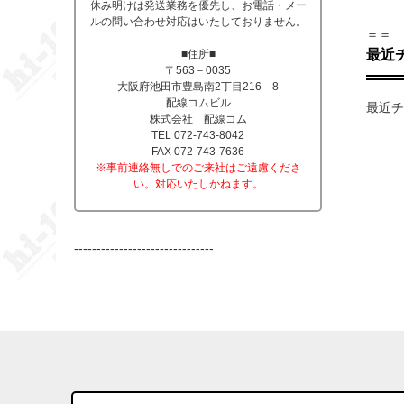
休み明けは発送業務を優先し、お電話・メー
ルの問い合わせ対応はいたしておりません。
＝＝
最近
■住所■
〒563－0035
大阪府池田市豊島南2丁目216－8
配線コムビル
最近チ
株式会社 配線コム
TEL 072-743-8042
FAX 072-743-7636
※事前連絡無しでのご来社はご遠慮くださ
い。対応いたしかねます。
-------------------------------