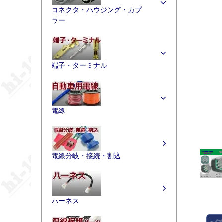
コネクタ・ハウジング・カプ
ラー
端子・ターミナル
電線
電線分岐・接続・割込
ハーネス