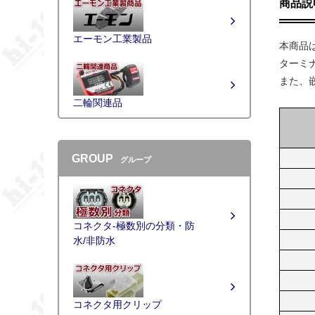
商品説
エーモン工業製品
本商品
ターミ
また、
二輪関連品
GROUP
グループ
コネクタ-極数別の分類・防
水/非防水
コネクタ用クリップ