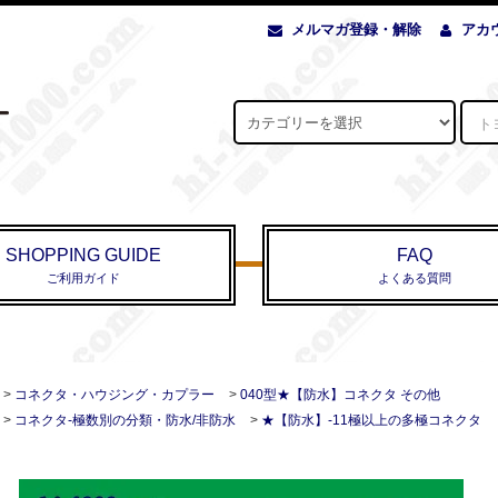
メルマガ登録・解除
アカ
SHOPPING GUIDE
FAQ
ご利用ガイド
よくある質問
>
コネクタ・ハウジング・カプラー
>
040型★【防水】コネクタ その他
>
コネクタ-極数別の分類・防水/非防水
>
★【防水】-11極以上の多極コネクタ