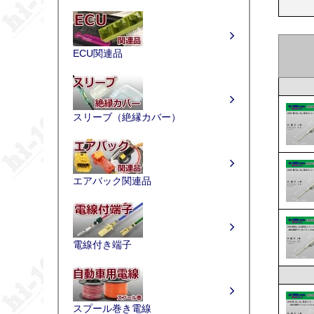
ECU関連品
スリーブ（絶縁カバー）
エアバック関連品
電線付き端子
スプール巻き電線