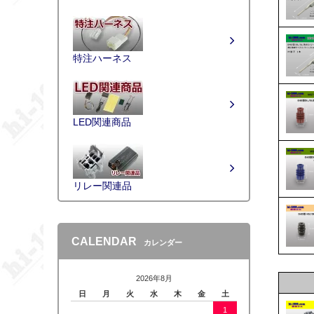
特注ハーネス
LED関連商品
リレー関連品
CALENDAR
カレンダー
2026年8月
日
月
火
水
木
金
土
1