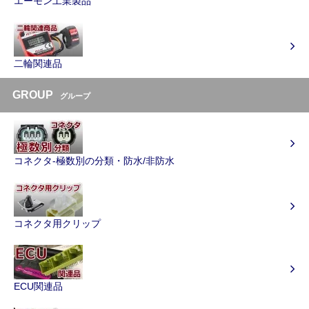
エーモン工業製品
二輪関連品
GROUP
グループ
コネクタ-極数別の分類・防水/非防水
コネクタ用クリップ
ECU関連品