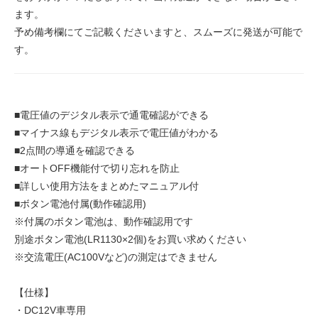
ます。
予め備考欄にてご記載くださいますと、スムーズに発送が可能で
す。
■電圧値のデジタル表示で通電確認ができる
■マイナス線もデジタル表示で電圧値がわかる
■2点間の導通を確認できる
■オートOFF機能付で切り忘れを防止
■詳しい使用方法をまとめたマニュアル付
■ボタン電池付属(動作確認用)
※付属のボタン電池は、動作確認用です
別途ボタン電池(LR1130×2個)をお買い求めください
※交流電圧(AC100Vなど)の測定はできません
【仕様】
・DC12V車専用