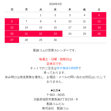
2026年9月
日
月
火
水
木
金
土
1
2
3
4
5
6
7
8
9
10
11
12
13
14
15
16
17
18
19
20
21
22
23
24
25
26
27
28
29
30
配線コムの営業カレンダーです。
毎週土・日曜・祝祭日は
定休日です。
ネットでのご注文は
年中無休24時間
で
承っております。
休み明けは発送業務を優先し、お電話・メールの問い合わせ対応はいたして
おりません。
■住所■
〒563－0035
大阪府池田市豊島南2丁目216－8
配線コムビル
株式会社 配線コム