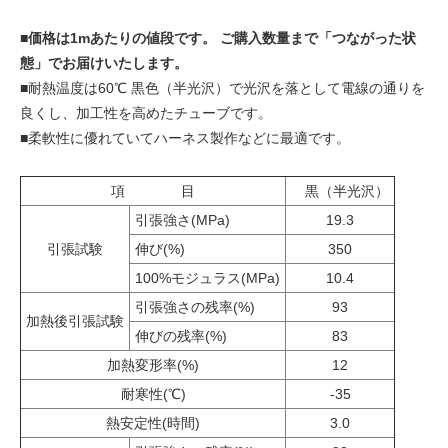
■
価格は1mあたりの値段です。 ご購入数量まで「つながった状
態」でお届けいたします。
■耐熱温度は60℃ 黒色（半光沢）で光沢を落として電線の通りを
良くし、加工性を高めたチューブです。
■柔軟性に優れていてハーネス製作などに最適です。
項 目
黒（半光沢）
引張強さ(MPa)
19.3
引張試験
伸び(%)
350
100%モジュラス(MPa)
10.4
引張強さの残率(%)
93
加熱後引張試験
伸びの残率(%)
83
加熱変形率(%)
12
耐寒性(℃)
-35
熱安定性(時間)
3.0