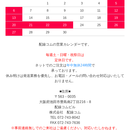
1
2
3
4
5
6
7
8
9
10
11
12
13
14
15
16
17
18
19
20
21
22
23
24
25
26
27
28
29
30
配線コムの営業カレンダーです。
毎週土・日曜・祝祭日は
定休日です。
ネットでのご注文は
年中無休24時間
で
承っております。
休み明けは発送業務を優先し、お電話・メールの問い合わせ対応はいたして
おりません。
■住所■
〒563－0035
大阪府池田市豊島南2丁目216－8
配線コムビル
株式会社 配線コム
TEL 072-743-8042
FAX 072-743-7636
※事前連絡無しでのご来社はご遠慮ください。対応いたしかねます。