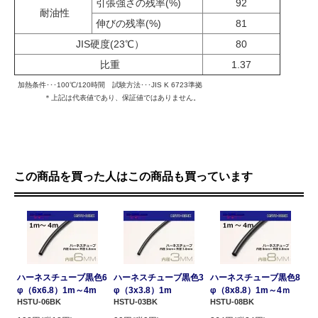
引張強さの残率(%)
92
耐油性
伸びの残率(%)
81
JIS硬度(23℃）
80
比重
1.37
加熱条件･･･100℃/120時間 試験方法･･･JIS K 6723準拠
＊上記は代表値であり、保証値ではありません。
この商品を買った人はこの商品も買っています
ハーネスチューブ黒色6
ハーネスチューブ黒色3
ハーネスチューブ黒色8
φ（6x6.8）1m～4m
φ（3x3.8）1m
φ（8x8.8）1m～4ｍ
HSTU-06BK
HSTU-03BK
HSTU-08BK