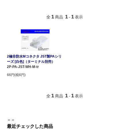
1
1
1
全
商品
-
表示
2極非防水Mコネクタ JST製PAシリ
ーズ [白色]（ターミナル別売）
2P-PA-JST-WH-M-tr
66円(税6円)
1
1
1
全
商品
-
表示
＝＝
最近チェックした商品