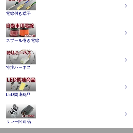
電線付き端子
スプール巻き電線
特注ハーネス
LED関連商品
リレー関連品