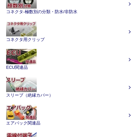
コネクタ-極数別の分類・防水/非防水
コネクタ用クリップ
ECU関連品
スリーブ（絶縁カバー）
エアバック関連品