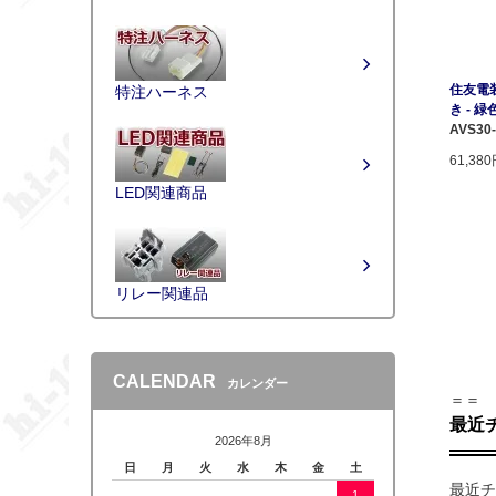
住友電装 
特注ハーネス
き - 緑
AVS30
61,38
LED関連商品
リレー関連品
CALENDAR
カレンダー
＝＝
最近
2026年8月
日
月
火
水
木
金
土
最近チ
1