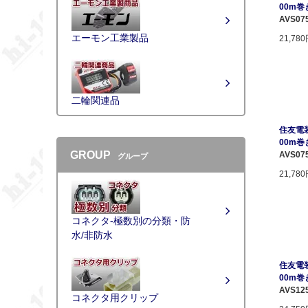
00m巻き
AVS075
エーモン工業製品
21,78
二輪関連品
住友電装 
00m巻
GROUP
AVS075
グループ
21,78
コネクタ-極数別の分類・防
水/非防水
住友電装 
00m巻き
AVS125
コネクタ用クリップ