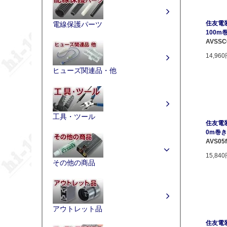
住友電装
電線保護パーツ
100m
AVSSC
14,96
ヒューズ関連品・他
工具・ツール
住友電装 
0m巻き 
AVS05f
15,84
その他の商品
アウトレット品
住友電装 