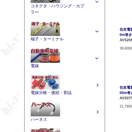
コネクタ・ハウジング・カプ
ラー
住友電装 
0m巻き 
端子・ターミナル
AVS20f
39,60
電線
住友電装 
電線分岐・接続・割込
00m巻
AVS07
21,78
ハーネス