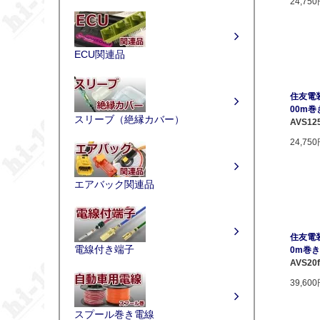
24,75
ECU関連品
住友電装 
00m巻
スリーブ（絶縁カバー）
AVS125
24,75
エアバック関連品
住友電装 
電線付き端子
0m巻き 
AVS20f
39,60
スプール巻き電線