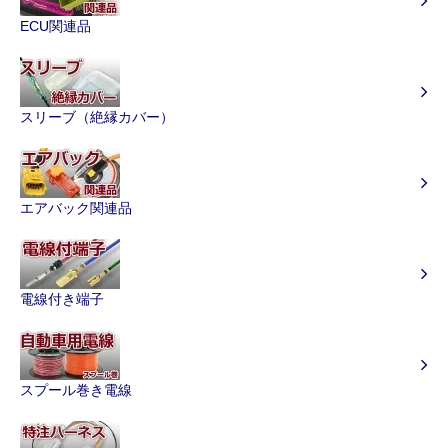
ECU関連品
スリーブ（絶縁カバー）
エアバック関連品
電線付き端子
スプール巻き電線