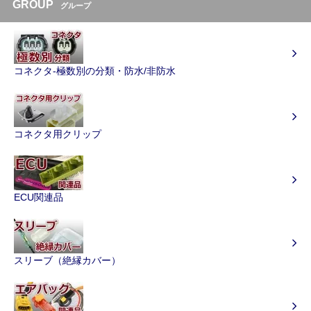
GROUP
グループ
コネクタ-極数別の分類・防水/非防水
コネクタ用クリップ
ECU関連品
スリーブ（絶縁カバー）