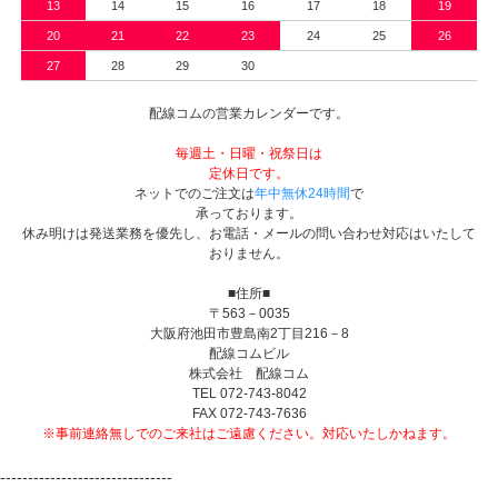
13
14
15
16
17
18
19
20
21
22
23
24
25
26
27
28
29
30
配線コムの営業カレンダーです。
毎週土・日曜・祝祭日は
定休日です。
ネットでのご注文は
年中無休24時間
で
承っております。
休み明けは発送業務を優先し、お電話・メールの問い合わせ対応はいたして
おりません。
■住所■
〒563－0035
大阪府池田市豊島南2丁目216－8
配線コムビル
株式会社 配線コム
TEL 072-743-8042
FAX 072-743-7636
※事前連絡無しでのご来社はご遠慮ください。対応いたしかねます。
-------------------------------