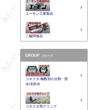
エーモン工業製品
二輪関連品
GROUP
グループ
コネクタ-極数別の分類・防
水/非防水
コネクタ用クリップ