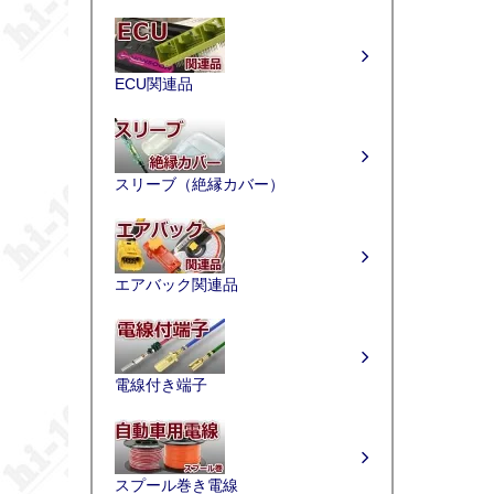
ECU関連品
スリーブ（絶縁カバー）
エアバック関連品
電線付き端子
スプール巻き電線