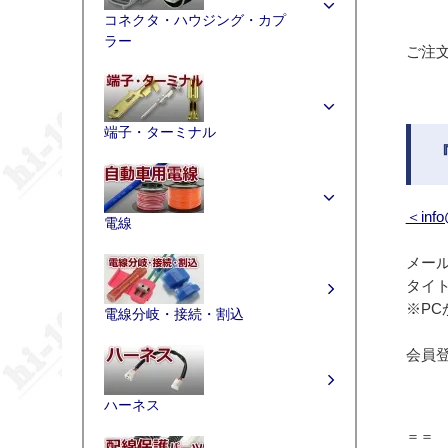
コネクタ・ハウジング・カプ
ラー
ご注
端子・ターミナル
＜info
電線
メールア
タイ
※PC
電線分岐・接続・割込
会員
ハーネス
＝＝