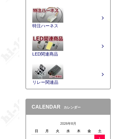
特注ハーネス
LED関連商品
リレー関連品
CALENDAR
カレンダー
2026年8月
日
月
火
水
木
金
土
1