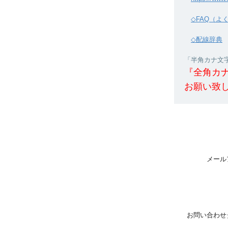
◇FAQ（よ
◇配線辞典
「半角カナ文字」
『全角カ
お願い致
メール
お問い合わせ