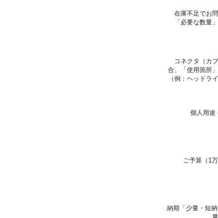
在庫不足でお
「必要な数量
コネクタ（カ
合、「使用箇所
（例：ヘッドラ
個人用途 
ご予算（1万
納期「少量・短納期