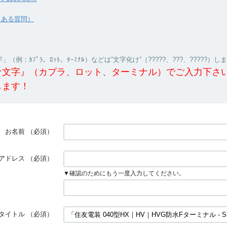
くある質問）
（例：ｶﾌﾟﾗ、ﾛｯﾄ、ﾀｰﾐﾅﾙ）などは”文字化け”（?????、???、?????）し
ナ文字』（カプラ、ロット、ターミナル）でご入力下さ
します！
お名前
（必須）
アドレス
（必須）
▼確認のためにもう一度入力してください。
タイトル
（必須）