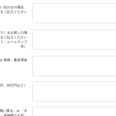
問い合わせの場合、
」をご記入ください
プラ）をお探しの場
」をご記入ください
イト、ルームランプ
等）
or 業務・量産用途
円、50万円など）
に限る」or 「大
量・長納期でも可」