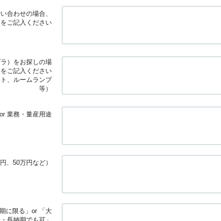
問い合わせの場合、
」をご記入ください
プラ）をお探しの場
」をご記入ください
イト、ルームランプ
等）
or 業務・量産用途
円、50万円など）
に限る」or 「大
量・長納期でも可」