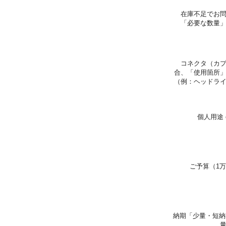
在庫不足でお
「必要な数量
コネクタ（カ
合、「使用箇所
（例：ヘッドラ
個人用途 
ご予算（1万
納期「少量・短納期