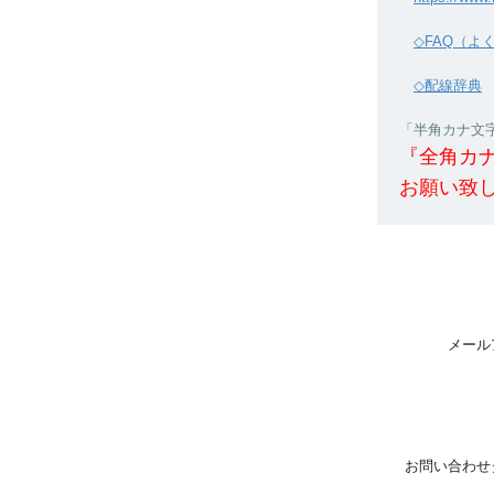
◇FAQ（よ
◇配線辞典
「半角カナ文字」
『全角カ
お願い致
メール
お問い合わせ