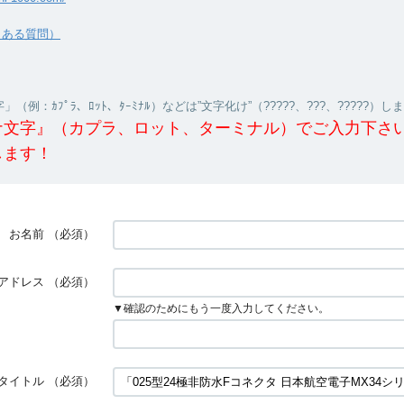
くある質問）
（例：ｶﾌﾟﾗ、ﾛｯﾄ、ﾀｰﾐﾅﾙ）などは”文字化け”（?????、???、?????）し
ナ文字』（カプラ、ロット、ターミナル）でご入力下さ
します！
お名前
（必須）
アドレス
（必須）
▼確認のためにもう一度入力してください。
タイトル
（必須）