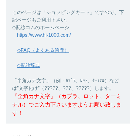
このページは「ショッピングカート」ですので、下
記ページもご利用下さい。
◇配線コムのホームページ
https://www.hi-1000.com/
◇FAQ（よくある質問）
◇配線辞典
「半角カナ文字」（例：ｶﾌﾟﾗ、ﾛｯﾄ、ﾀｰﾐﾅﾙ）など
は”文字化け”（?????、???、?????）します。
『全角カナ文字』（カプラ、ロット、ターミ
ナル）でご入力下さいますようお願い致しま
す！