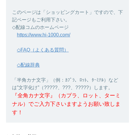
このページは「ショッピングカート」ですので、下
記ページもご利用下さい。
◇配線コムのホームページ
https://www.hi-1000.com/
◇FAQ（よくある質問）
◇配線辞典
「半角カナ文字」（例：ｶﾌﾟﾗ、ﾛｯﾄ、ﾀｰﾐﾅﾙ）など
は”文字化け”（?????、???、?????）します。
『全角カナ文字』（カプラ、ロット、ターミ
ナル）でご入力下さいますようお願い致しま
す！