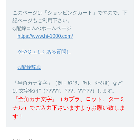
このページは「ショッピングカート」ですので、下
記ページもご利用下さい。
◇配線コムのホームページ
https://www.hi-1000.com/
◇FAQ（よくある質問）
◇配線辞典
「半角カナ文字」（例：ｶﾌﾟﾗ、ﾛｯﾄ、ﾀｰﾐﾅﾙ）など
は”文字化け”（?????、???、?????）します。
『全角カナ文字』（カプラ、ロット、ターミ
ナル）でご入力下さいますようお願い致しま
す！