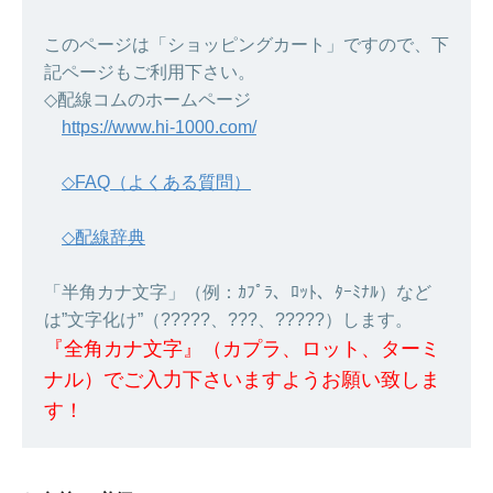
このページは「ショッピングカート」ですので、下
記ページもご利用下さい。
◇配線コムのホームページ
https://www.hi-1000.com/
◇FAQ（よくある質問）
◇配線辞典
「半角カナ文字」（例：ｶﾌﾟﾗ、ﾛｯﾄ、ﾀｰﾐﾅﾙ）など
は”文字化け”（?????、???、?????）します。
『全角カナ文字』（カプラ、ロット、ターミ
ナル）でご入力下さいますようお願い致しま
す！