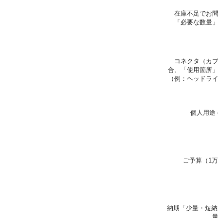
在庫不足でお
「必要な数量
コネクタ（カ
合、「使用箇所
（例：ヘッドラ
個人用途 
ご予算（1万
納期「少量・短納期