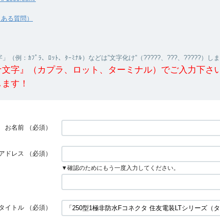
くある質問）
（例：ｶﾌﾟﾗ、ﾛｯﾄ、ﾀｰﾐﾅﾙ）などは”文字化け”（?????、???、?????）し
ナ文字』（カプラ、ロット、ターミナル）でご入力下さ
します！
お名前
（必須）
アドレス
（必須）
▼確認のためにもう一度入力してください。
タイトル
（必須）