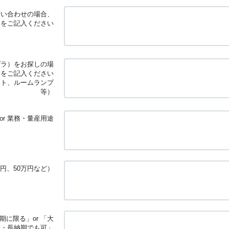
問い合わせの場合、
」をご記入ください
プラ）をお探しの場
」をご記入ください
イト、ルームランプ
等）
or 業務・量産用途
円、50万円など）
に限る」or 「大
量・長納期でも可」