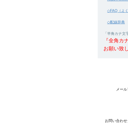
◇FAQ（よ
◇配線辞典
「半角カナ文字」
『全角カ
お願い致
メール
お問い合わせ