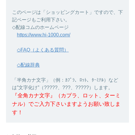
このページは「ショッピングカート」ですので、下
記ページもご利用下さい。
◇配線コムのホームページ
https://www.hi-1000.com/
◇FAQ（よくある質問）
◇配線辞典
「半角カナ文字」（例：ｶﾌﾟﾗ、ﾛｯﾄ、ﾀｰﾐﾅﾙ）など
は”文字化け”（?????、???、?????）します。
『全角カナ文字』（カプラ、ロット、ターミ
ナル）でご入力下さいますようお願い致しま
す！