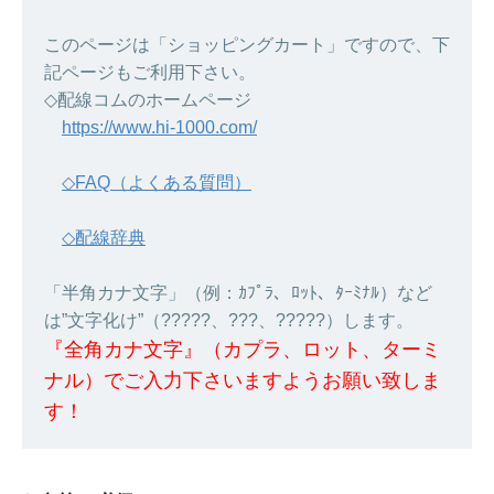
このページは「ショッピングカート」ですので、下
記ページもご利用下さい。
◇配線コムのホームページ
https://www.hi-1000.com/
◇FAQ（よくある質問）
◇配線辞典
「半角カナ文字」（例：ｶﾌﾟﾗ、ﾛｯﾄ、ﾀｰﾐﾅﾙ）など
は”文字化け”（?????、???、?????）します。
『全角カナ文字』（カプラ、ロット、ターミ
ナル）でご入力下さいますようお願い致しま
す！