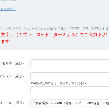
くある質問）
（例：ｶﾌﾟﾗ、ﾛｯﾄ、ﾀｰﾐﾅﾙ）などは”文字化け”（?????、???、?????）し
ナ文字』（カプラ、ロット、ターミナル）でご入力下さ
します！
お名前
（必須）
アドレス
（必須）
▼確認のためにもう一度入力してください。
タイトル
（必須）