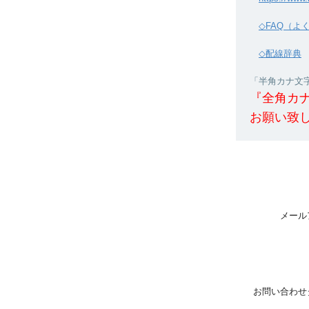
◇FAQ（よ
◇配線辞典
「半角カナ文字」
『全角カ
お願い致
メール
お問い合わせ