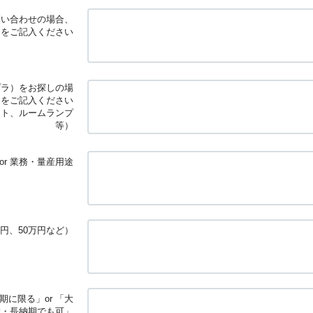
問い合わせの場合、
」をご記入ください
プラ）をお探しの場
」をご記入ください
イト、ルームランプ
等）
or 業務・量産用途
円、50万円など）
に限る」or 「大
量・長納期でも可」