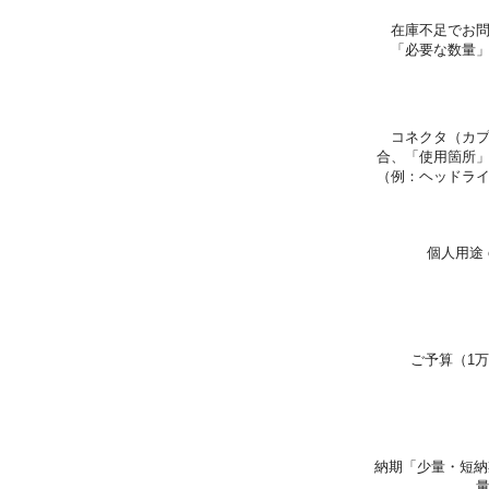
在庫不足でお
「必要な数量
コネクタ（カ
合、「使用箇所
（例：ヘッドラ
個人用途 
ご予算（1万
納期「少量・短納期